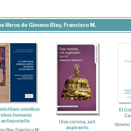
s libros de Gimeno Blay, Francisco M.
amicitiam omnibus
El C
rebus humanis
Ca
anteponatis
Una corona, set
Gimeno B
aspirants
no Blay, Francisco M.
;