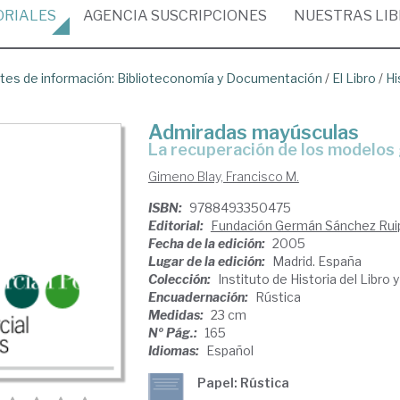
ORIALES
AGENCIA
SUSCRIPCIONES
NUESTRAS
LI
tes de información: Biblioteconomía y Documentación
/
El Libro
/
Hi
Admiradas mayúsculas
la recuperación de los modelos
Gimeno Blay, Francisco M.
ISBN:
9788493350475
Editorial:
Fundación Germán Sánchez Rui
Fecha de la edición:
2005
Lugar de la edición:
Madrid. España
Colección:
Instituto de Historia del Libro 
Encuadernación:
Rústica
Medidas:
23 cm
Nº Pág.:
165
Idiomas:
Español
Papel: Rústica