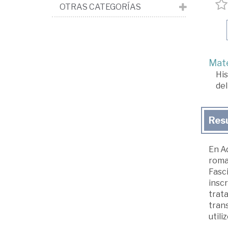
OTRAS CATEGORÍAS
Mate
His
del
Res
En A
roman
Fasci
inscr
trata
trans
utili