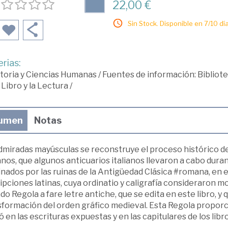
22,00 €
Sin Stock. Disponible en 7/10 día
rias:
toria y Ciencias Humanas
/
Fuentes de información: Biblio
 Libro y la Lectura
/
umen
Notas
dmiradas mayúsculas se reconstruye el proceso histórico d
os, que algunos anticuarios italianos llevaron a cabo dura
nados por las ruinas de la Antigüedad Clásica #romana, en 
ipciones latinas, cuya ordinatio y caligrafía consideraron mo
do Regola a fare letre antiche, que se edita en este libro, y 
formación del orden gráfico medieval. Esta Regola proporci
zó en las escrituras expuestas y en las capitulares de los libro