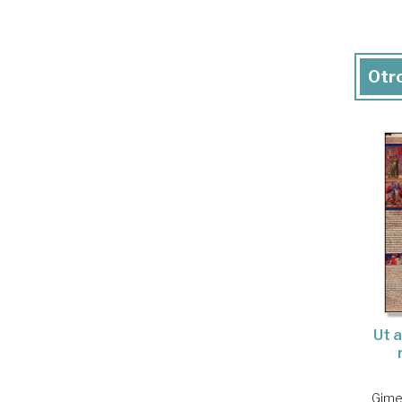
Otro
Ut 
Gime