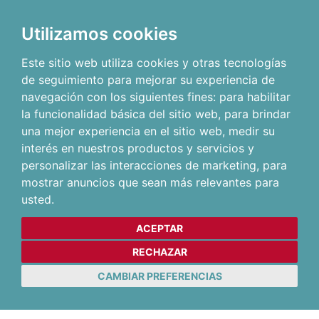
Utilizamos cookies
Este sitio web utiliza cookies y otras tecnologías
de seguimiento para mejorar su experiencia de
navegación con los siguientes fines:
para habilitar
la funcionalidad básica del sitio web
,
para brindar
una mejor experiencia en el sitio web
,
medir su
interés en nuestros productos y servicios y
personalizar las interacciones de marketing
,
para
mostrar anuncios que sean más relevantes para
usted
.
ACEPTAR
RECHAZAR
CAMBIAR PREFERENCIAS