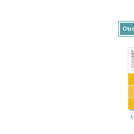
Otro
E