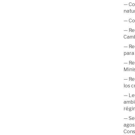
— Com
natur
— Com
— Rea
Cambi
— Rea
para 
— Rea
Mini
— Rea
los c
— Ley
ambie
régi
— Se
agos
Const