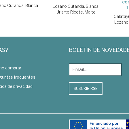
co
ano Cutanda, Blanca
Lozano Cutanda, Blanca
;
t
Uriarte Ricote, Maite
Calatay
Lozano 
AS?
BOLETÍN DE NOVEDAD
o comprar
guntas frecuentes
tica de privacidad
SUSCRIBIRSE