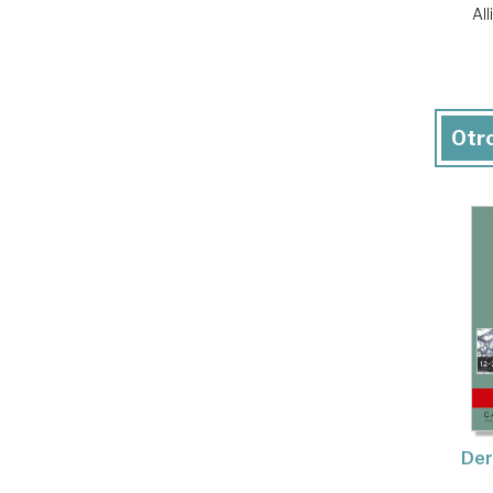
All
Otro
Der