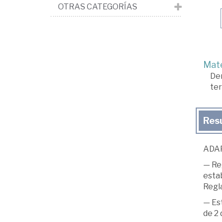
OTRAS CATEGORÍAS
Mate
De
ter
Res
ADA
— Reg
estab
Regl
— Es
de 2 