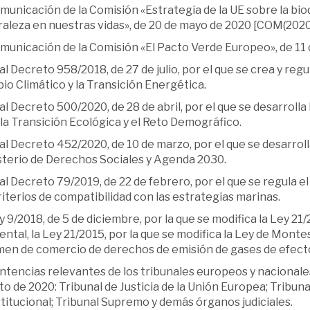
unicación de la Comisión «Estrategia de la UE sobre la biod
aleza en nuestras vidas», de 20 de mayo de 2020 [COM(2020),
unicación de la Comisión «El Pacto Verde Europeo», de 11 d
l Decreto 958/2018, de 27 de julio, por el que se crea y regu
o Climático y la Transición Energética.
l Decreto 500/2020, de 28 de abril, por el que se desarrolla
la Transición Ecológica y el Reto Demográfico.
l Decreto 452/2020, de 10 de marzo, por el que se desarroll
sterio de Derechos Sociales y Agenda 2030.
l Decreto 79/2019, de 22 de febrero, por el que se regula e
riterios de compatibilidad con las estrategias marinas.
 9/2018, de 5 de diciembre, por la que se modifica la Ley 21
ntal, la Ley 21/2015, por la que se modifica la Ley de Montes,
men de comercio de derechos de emisión de gases de efect
ntencias relevantes de los tribunales europeos y nacional
to de 2020: Tribunal de Justicia de la Unión Europea; Trib
itucional; Tribunal Supremo y demás órganos judiciales.