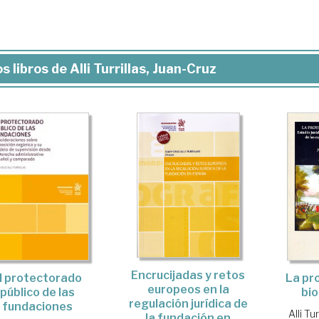
s libros de Alli Turrillas, Juan-Cruz
Encrucijadas y retos
l protectorado
La pr
europeos en la
público de las
bio
regulación jurídica de
fundaciones
Alli Tu
la fundación en