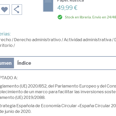
Papel: Rústica
49,99 €
Stock en librería. Envío en 24/4
rias:
recho
/
Derecho administrativo
/
Actividad administrativa
/
ritorio
/
umen
Índice
PTADO A:
lamento (UE) 2020/852, del Parlamento Europeo y del Consejo
lecimiento de un marco para facilitar las inversiones sosten
amento (UE) 2019/2088.
trategia Española de Economía Circular «España Circular 20
de junio de 2020.