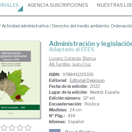
ORIALES
AGENCIA
SUSCRIPCIONES
NUESTRAS
LI
/
Actividad administrativa
/
Derecho del medio ambiente. Ordenación 
Administración y legislació
Adaptado al EEES
Lozano Cutanda, Blanca
Alli Turrillas, Juan-Cruz
ISBN:
9788411225335
Editorial:
Editorial Dykinson
Fecha de la edición:
2022
Lugar de la edición:
Madrid. España
Edición número:
12ª ed.
Encuadernación:
Rústica
Medidas:
24 cm
Nº Pág.:
434
Idiomas:
Español