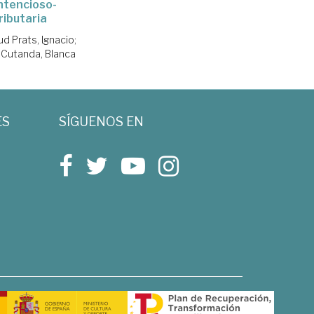
ntencioso-
ributaria
ud Prats, Ignacio
;
Cutanda, Blanca
ES
SÍGUENOS EN