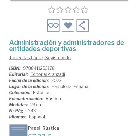
Administración y administradores de
entidades deportivas
Torrecillas López, Segismundo
ISBN:
9788411253178
Editorial:
Editorial Aranzadi
Fecha de la edición:
2022
Lugar de la edición:
Pamplona. España
Colección:
Estudios
Encuadernación:
Rústica
Medidas:
23 cm
Nº Pág.:
343
Idiomas:
Español
Papel: Rústica