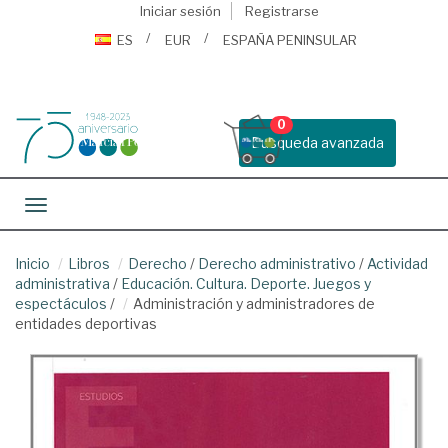
Iniciar sesión
Registrarse
ES
EUR
ESPAÑA PENINSULAR
0
Busqueda avanzada
Toggle navigation
Inicio
Libros
Derecho
/
Derecho administrativo
/
Actividad
administrativa
/
Educación. Cultura. Deporte. Juegos y
espectáculos
/
Administración y administradores de
entidades deportivas