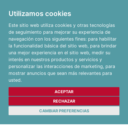
Utilizamos cookies
Este sitio web utiliza cookies y otras tecnologías
de seguimiento para mejorar su experiencia de
navegación con los siguientes fines:
para habilitar
la funcionalidad básica del sitio web
,
para brindar
una mejor experiencia en el sitio web
,
medir su
interés en nuestros productos y servicios y
personalizar las interacciones de marketing
,
para
mostrar anuncios que sean más relevantes para
usted
.
ACEPTAR
RECHAZAR
CAMBIAR PREFERENCIAS