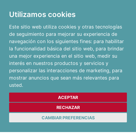
Utilizamos cookies
Este sitio web utiliza cookies y otras tecnologías
de seguimiento para mejorar su experiencia de
navegación con los siguientes fines:
para habilitar
la funcionalidad básica del sitio web
,
para brindar
una mejor experiencia en el sitio web
,
medir su
interés en nuestros productos y servicios y
personalizar las interacciones de marketing
,
para
mostrar anuncios que sean más relevantes para
usted
.
ACEPTAR
RECHAZAR
CAMBIAR PREFERENCIAS