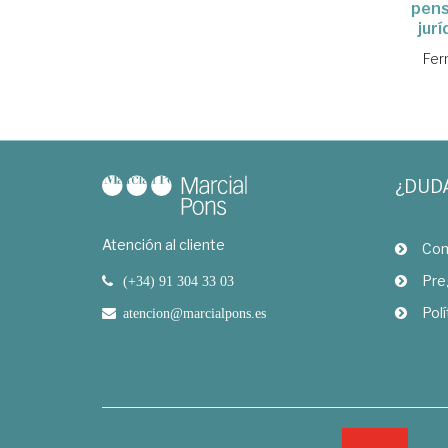
pens
jur
Fer
¿DUD
Atención al cliente
Com
Pre
(+34) 91 304 33 03
Polí
atencion@marcialpons.es