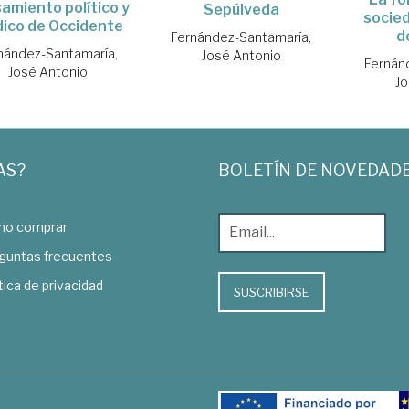
amiento político y
Sepúlveda
socied
ídico de Occidente
d
Fernández-Santamaría,
nández-Santamaría,
José Antonio
Fernán
José Antonio
Jo
AS?
BOLETÍN DE NOVEDAD
o comprar
guntas frecuentes
tica de privacidad
SUSCRIBIRSE