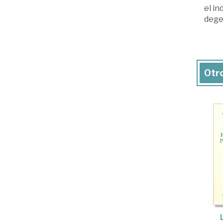
el in
degen
Otro