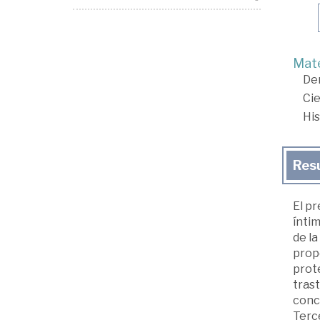
Mate
De
Cie
His
Res
El p
ínti
de la
prop
prot
trast
conce
Terce