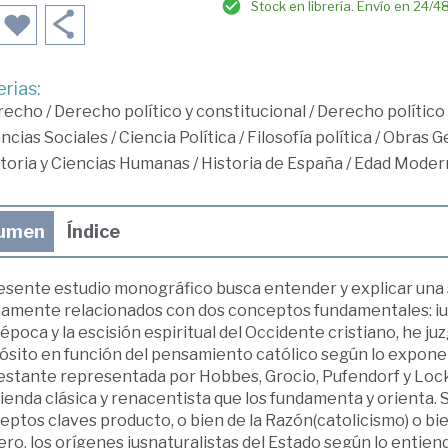
Stock en librería. Envío en 24/4
rias:
recho
/
Derecho político y constitucional
/
Derecho político
ncias Sociales
/
Ciencia Política
/
Filosofía política
/
Obras Ge
toria y Ciencias Humanas
/
Historia de España
/
Edad Moder
umen
Índice
resente estudio monográfico busca entender y explicar una s
mamente relacionados con dos conceptos fundamentales: ius n
 época y la escisión espiritual del Occidente cristiano, he j
ósito en función del pensamiento católico según lo expone 
estante representada por Hobbes, Grocio, Pufendorf y Locke
ienda clásica y renacentista que los fundamenta y orienta. 
ptos claves producto, o bien de la Razón(catolicismo) o bie
ro, los orígenes iusnaturalistas del Estado según lo entiende