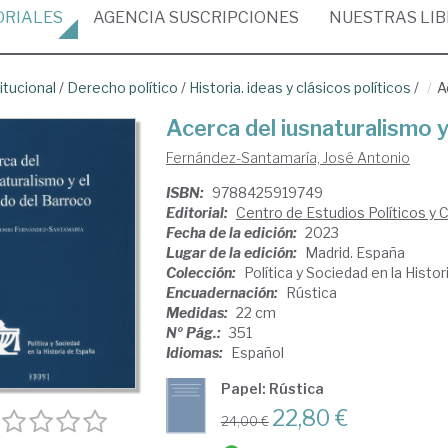
ORIALES
AGENCIA
SUSCRIPCIONES
NUESTRAS
LI
itucional
/
Derecho político
/
Historia. ideas y clásicos políticos
/
A
Acerca del iusnaturalismo 
Fernández-Santamaría, José Antonio
ISBN:
9788425919749
Editorial:
Centro de Estudios Políticos y 
Fecha de la edición:
2023
Lugar de la edición:
Madrid. España
Colección:
Política y Sociedad en la Histo
Encuadernación:
Rústica
Medidas:
22 cm
Nº Pág.:
351
Idiomas:
Español
Papel: Rústica
22,80 €
24,00 €