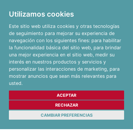
Utilizamos cookies
Este sitio web utiliza cookies y otras tecnologías
de seguimiento para mejorar su experiencia de
navegación con los siguientes fines:
para habilitar
la funcionalidad básica del sitio web
,
para brindar
una mejor experiencia en el sitio web
,
medir su
interés en nuestros productos y servicios y
personalizar las interacciones de marketing
,
para
mostrar anuncios que sean más relevantes para
usted
.
ACEPTAR
RECHAZAR
CAMBIAR PREFERENCIAS