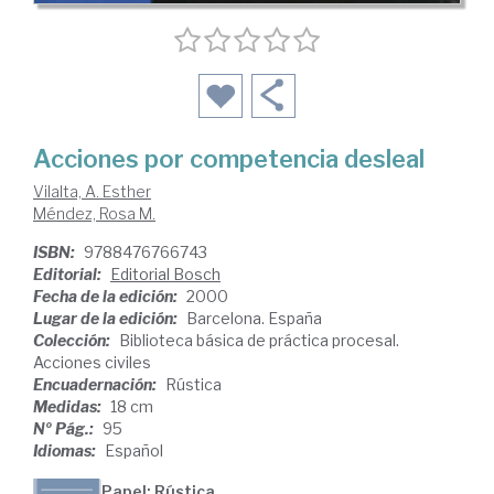
Acciones por competencia desleal
Vilalta, A. Esther
Méndez, Rosa M.
ISBN:
9788476766743
Editorial:
Editorial Bosch
Fecha de la edición:
2000
Lugar de la edición:
Barcelona. España
Colección:
Biblioteca básica de práctica procesal.
Acciones civiles
Encuadernación:
Rústica
Medidas:
18 cm
Nº Pág.:
95
Idiomas:
Español
Papel: Rústica