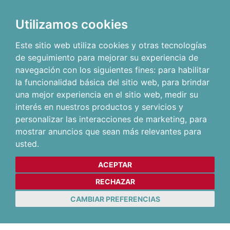
Utilizamos cookies
Este sitio web utiliza cookies y otras tecnologías
de seguimiento para mejorar su experiencia de
navegación con los siguientes fines:
para habilitar
la funcionalidad básica del sitio web
,
para brindar
una mejor experiencia en el sitio web
,
medir su
interés en nuestros productos y servicios y
personalizar las interacciones de marketing
,
para
mostrar anuncios que sean más relevantes para
usted
.
ACEPTAR
RECHAZAR
CAMBIAR PREFERENCIAS