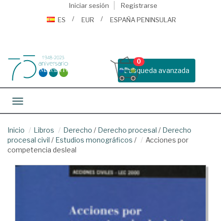
Iniciar sesión
Registrarse
ES
EUR
ESPAÑA PENINSULAR
0
Busqueda avanzada
Toggle navigation
Inicio
Libros
Derecho
/
Derecho procesal
/
Derecho
procesal civil
/
Estudios monográficos
/
Acciones por
competencia desleal