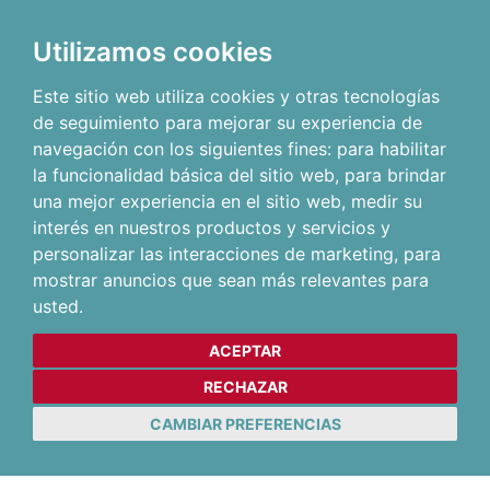
Utilizamos cookies
Este sitio web utiliza cookies y otras tecnologías
de seguimiento para mejorar su experiencia de
navegación con los siguientes fines:
para habilitar
la funcionalidad básica del sitio web
,
para brindar
una mejor experiencia en el sitio web
,
medir su
interés en nuestros productos y servicios y
personalizar las interacciones de marketing
,
para
mostrar anuncios que sean más relevantes para
usted
.
ACEPTAR
RECHAZAR
CAMBIAR PREFERENCIAS