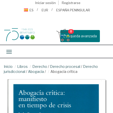
Iniciar sesión
Registrarse
ES
EUR
ESPAÑA PENINSULAR
0
Busqueda avanzada
Toggle navigation
Inicio
Libros
Derecho
/
Derecho procesal
/
Derecho
jurisdiccional
/
Abogacía
/
Abogacía crítica