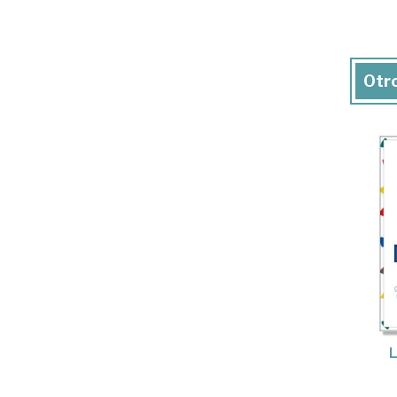
Otro
L