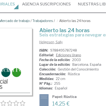
ORIALES
AGENCIA
SUSCRIPCIONES
NUESTRAS
LI
Mercado de trabajo
/
Trabajadores
/
Abierto las 24 horas
Abierto las 24 horas
seis estrategias para nevegar 
Helgesen, Sally
ISBN:
9788495787248
Editorial:
Ediciones Urano
Fecha de la edición:
2003
Lugar de la edición:
Barcelona. España
Colección:
Gestión del Conocimiento
Encuadernación:
Rústica
Medidas:
22 cm
Nº Pág.:
255
Idiomas:
Español
Papel: Rústica
14,25 €