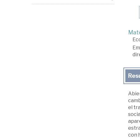
Mate
Ec
Em
dir
Res
Abier
cambi
el tr
soci
apar
estra
con 