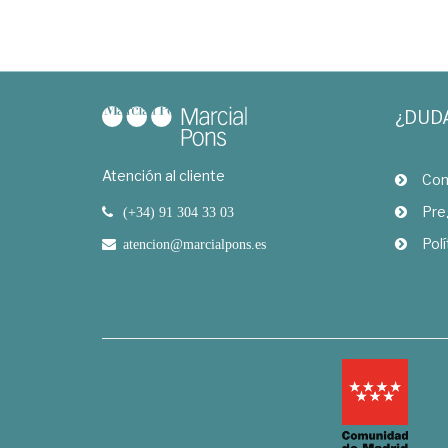
¿DUD
Atención al cliente
Com
Pre
(+34) 91 304 33 03
Polí
atencion@marcialpons.es