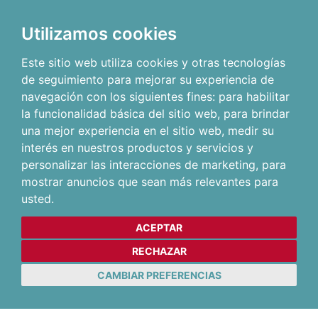
Utilizamos cookies
Este sitio web utiliza cookies y otras tecnologías
de seguimiento para mejorar su experiencia de
navegación con los siguientes fines:
para habilitar
la funcionalidad básica del sitio web
,
para brindar
una mejor experiencia en el sitio web
,
medir su
interés en nuestros productos y servicios y
personalizar las interacciones de marketing
,
para
mostrar anuncios que sean más relevantes para
usted
.
ACEPTAR
RECHAZAR
CAMBIAR PREFERENCIAS