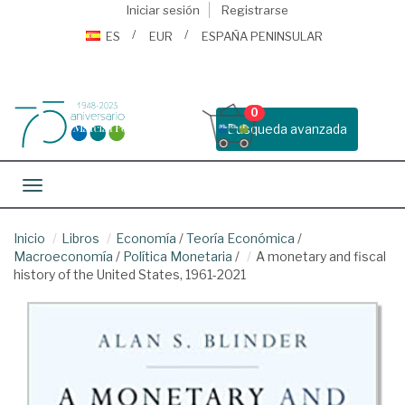
Iniciar sesión
Registrarse
ES
EUR
ESPAÑA PENINSULAR
0
Busqueda avanzada
Toggle navigation
Inicio
Libros
Economía
/
Teoría Económica
/
Macroeconomía
/
Política Monetaria
/
A monetary and fiscal
history of the United States, 1961-2021