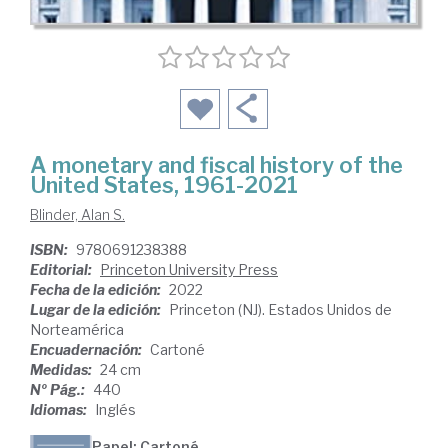
A monetary and fiscal history of the
United States, 1961-2021
Blinder, Alan S.
ISBN:
9780691238388
Editorial:
Princeton University Press
Fecha de la edición:
2022
Lugar de la edición:
Princeton (NJ). Estados Unidos de
Norteamérica
Encuadernación:
Cartoné
Medidas:
24 cm
Nº Pág.:
440
Idiomas:
Inglés
Papel: Cartoné