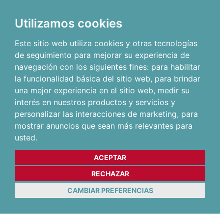
Utilizamos cookies
Este sitio web utiliza cookies y otras tecnologías
de seguimiento para mejorar su experiencia de
navegación con los siguientes fines:
para habilitar
la funcionalidad básica del sitio web
,
para brindar
una mejor experiencia en el sitio web
,
medir su
interés en nuestros productos y servicios y
personalizar las interacciones de marketing
,
para
mostrar anuncios que sean más relevantes para
usted
.
ACEPTAR
RECHAZAR
CAMBIAR PREFERENCIAS