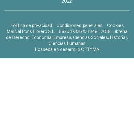
2022.
Política de privacidad
Condiciones generales
Cookies
Marcial Pons Librero S.L. - B82947326 © 1948 - 2018. Librería
de Derecho, Economía, Empresa, Ciencias Sociales, Historia y
Ciencias Humanas
Hospedaje y desarrollo
OPTYMA