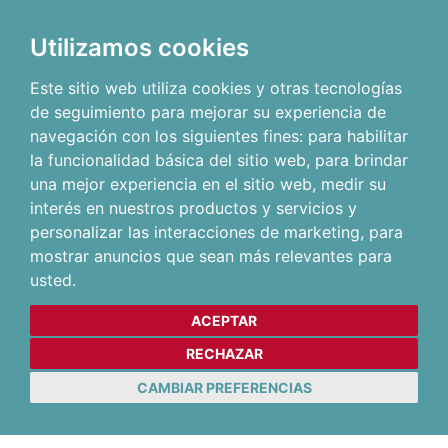
Utilizamos cookies
Este sitio web utiliza cookies y otras tecnologías
de seguimiento para mejorar su experiencia de
navegación con los siguientes fines:
para habilitar
la funcionalidad básica del sitio web
,
para brindar
una mejor experiencia en el sitio web
,
medir su
interés en nuestros productos y servicios y
personalizar las interacciones de marketing
,
para
mostrar anuncios que sean más relevantes para
usted
.
ACEPTAR
RECHAZAR
CAMBIAR PREFERENCIAS