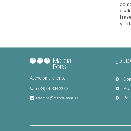
como
cualq
frase
vent
¿DUD
Atención al cliente
Com
Pre
(+34) 91 304 33 03
Polí
atencion@marcialpons.es