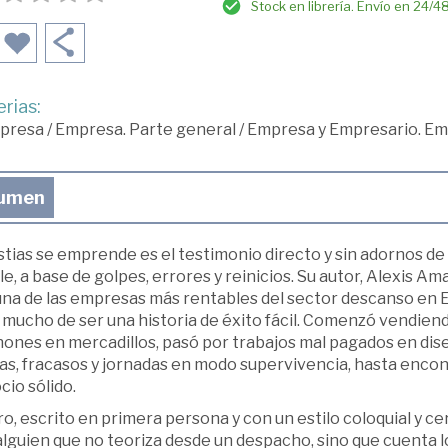
Stock en librería. Envío en 24/4
rias:
presa
/
Empresa. Parte general
/
Empresa y Empresario. E
umen
stias se emprende es el testimonio directo y sin adornos de
lle, a base de golpes, errores y reinicios. Su autor, Alexis 
na de las empresas más rentables del sector descanso en Es
 mucho de ser una historia de éxito fácil. Comenzó vendien
ones en mercadillos, pasó por trabajos mal pagados en diseñ
as, fracasos y jornadas en modo supervivencia, hasta encon
io sólido.
bro, escrito en primera persona y con un estilo coloquial y 
lguien que no teoriza desde un despacho, sino que cuenta lo