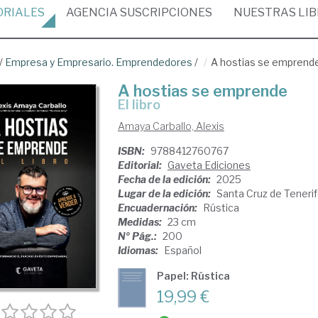
ORIALES
AGENCIA
SUSCRIPCIONES
NUESTRAS
LI
/
Empresa y Empresario. Emprendedores
/
A hostias se emprend
A hostias se emprende
El libro
Amaya Carballo, Alexis
ISBN:
9788412760767
Editorial:
Gaveta Ediciones
Fecha de la edición:
2025
Lugar de la edición:
Santa Cruz de Teneri
Encuadernación:
Rústica
Medidas:
23 cm
Nº Pág.:
200
Idiomas:
Español
Papel: Rústica
19,99 €