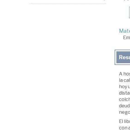
Mate
Em
Res
A ho
la ca
hoy u
dista
colch
deud
negoc
El li
con a