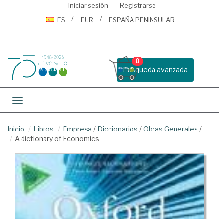
Iniciar sesión
Registrarse
ES
EUR
ESPAÑA PENINSULAR
0
Busqueda avanzada
Toggle navigation
Inicio
Libros
Empresa
/
Diccionarios
/
Obras Generales
/
A dictionary of Economics