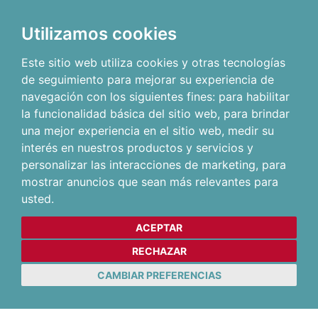
Utilizamos cookies
Este sitio web utiliza cookies y otras tecnologías
de seguimiento para mejorar su experiencia de
navegación con los siguientes fines:
para habilitar
la funcionalidad básica del sitio web
,
para brindar
una mejor experiencia en el sitio web
,
medir su
interés en nuestros productos y servicios y
personalizar las interacciones de marketing
,
para
mostrar anuncios que sean más relevantes para
usted
.
ACEPTAR
RECHAZAR
CAMBIAR PREFERENCIAS