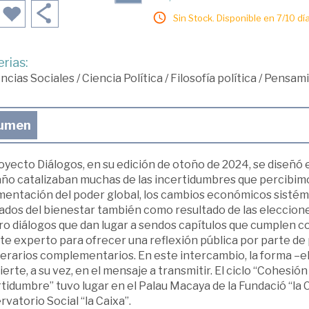
Sin Stock. Disponible en 7/10 día
rias:
ncias Sociales
/
Ciencia Política
/
Filosofía política
/
Pensami
umen
oyecto Diálogos, en su edición de otoño de 2024, se diseñó 
año catalizaban muchas de las incertidumbres que percibimo
mentación del poder global, los cambios económicos sistém
ados del bienestar también como resultado de las elecciones
o diálogos que dan lugar a sendos capítulos que cumplen con
te experto para ofrecer una reflexión pública por parte d
inerarios complementarios. En este intercambio, la forma –
erte, a su vez, en el mensaje a transmitir. El ciclo “Cohesió
tidumbre” tuvo lugar en el Palau Macaya de la Fundació “la 
vatorio Social “la Caixa”.