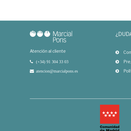
¿DUD
Atención al cliente
Com
Pre
(+34) 91 304 33 03
Polí
atencion@marcialpons.es