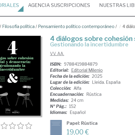
ORIALES
AGENCIA
SUSCRIPCIONES
NUESTRAS
LI
/
Filosofía política
/
Pensamiento político contemporáneo
/
4 diál
4 diálogos sobre cohesión 
gestionando la incertidumbre
VV. AA.
ISBN:
9788419884879
Editorial:
Editorial Milenio
Fecha de la edición:
2025
Lugar de la edición:
Lleida. España
Colección:
Alfa
Encuadernación:
Rústica
Medidas:
24 cm
Nº Pág.:
152
Idiomas:
Español
Papel: Rústica
19,00 €