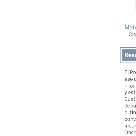
Mate
Cie
Res
El Pr
ese 
frag
y est
Cuatr
deba
e it
convi
incer
Obser