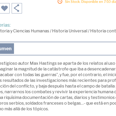
Sin Stock. Disponible en 7/10 día
rias:
toria y Ciencias Humanas
/
Historia Universal
/
Historia co
umen
restigioso autor Max Hastings se aparta de los relatos al 
aginar la magnitud de la catástrofe que iba a desencadenars
acabar con todas las guerras”, y fue, por el contrario, el ini
s resultados de las investigaciones más recientes para profu
ción del conflicto, y baja después hasta el campo de batalla
s, narrarnos los combates y revivir la experiencia humana d
a riquísima documentación de cartas, diarios y testimonios 
leros serbios, soldados franceses o belgas…- que está en pod
 más allá de los tópicos.