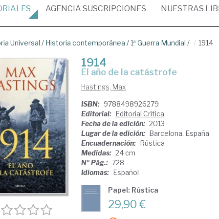
ORIALES
AGENCIA
SUSCRIPCIONES
NUESTRAS
LI
ria Universal
/
Historia contemporánea
/
1ª Guerra Mundial
/
1914
1914
el año de la catástrofe
Hastings, Max
ISBN:
9788498926279
Editorial:
Editorial Crítica
Fecha de la edición:
2013
Lugar de la edición:
Barcelona. España
Encuadernación:
Rústica
Medidas:
24 cm
Nº Pág.:
728
Idiomas:
Español
Papel: Rústica
29,90 €