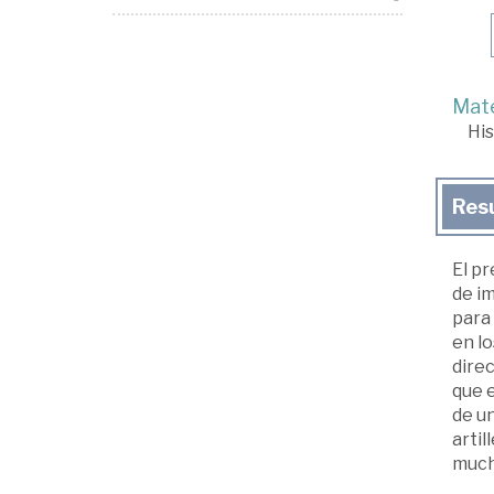
Mate
His
Res
El p
de im
para 
en lo
direc
que e
de un
artil
mucho