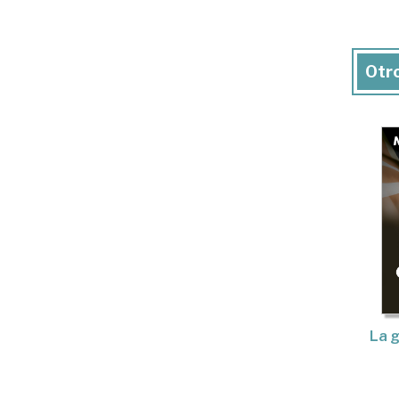
Otro
La g