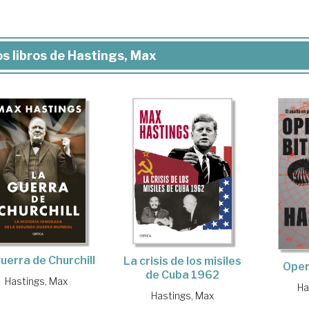
s libros de Hastings, Max
uerra de Churchill
La crisis de los misiles
Oper
de Cuba 1962
Hastings, Max
Ha
Hastings, Max