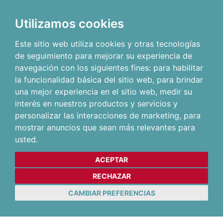
Utilizamos cookies
Este sitio web utiliza cookies y otras tecnologías
de seguimiento para mejorar su experiencia de
navegación con los siguientes fines:
para habilitar
la funcionalidad básica del sitio web
,
para brindar
una mejor experiencia en el sitio web
,
medir su
interés en nuestros productos y servicios y
personalizar las interacciones de marketing
,
para
mostrar anuncios que sean más relevantes para
usted
.
ACEPTAR
RECHAZAR
CAMBIAR PREFERENCIAS