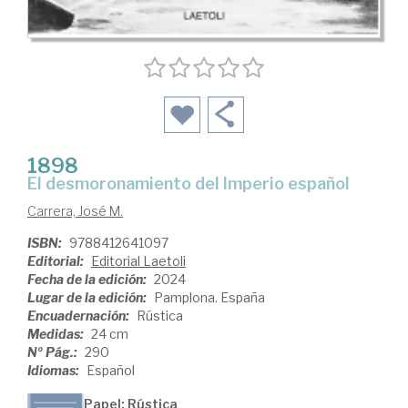
1898
el desmoronamiento del Imperio español
Carrera, José M.
ISBN:
9788412641097
Editorial:
Editorial Laetoli
Fecha de la edición:
2024
Lugar de la edición:
Pamplona. España
Encuadernación:
Rústica
Medidas:
24 cm
Nº Pág.:
290
Idiomas:
Español
Papel: Rústica