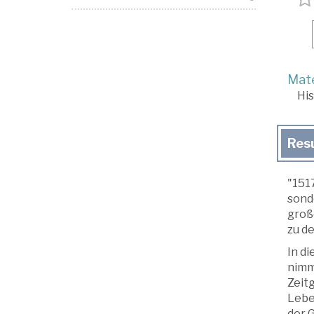
Mate
His
Res
"151
sonde
große
zu d
In d
nimm
Zeit
Lebe
der 