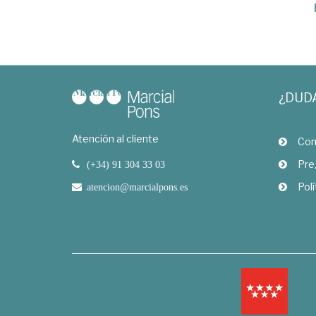
¿DUD
Atención al cliente
Com
Pre
(+34) 91 304 33 03
Polí
atencion@marcialpons.es