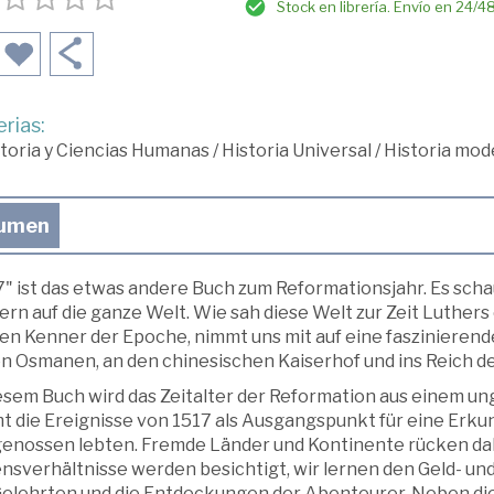
Stock en librería. Envío en 24/4
rias:
toria y Ciencias Humanas
/
Historia Universal
/
Historia mod
umen
7" ist das etwas andere Buch zum Reformationsjahr. Es sch
rn auf die ganze Welt. Wie sah diese Welt zur Zeit Luthers e
n Kenner der Epoche, nimmt uns mit auf eine faszinierende 
en Osmanen, an den chinesischen Kaiserhof und ins Reich de
iesem Buch wird das Zeitalter der Reformation aus einem u
t die Ereignisse von 1517 als Ausgangspunkt für eine Erkun
genossen lebten. Fremde Länder und Kontinente rücken dab
nsverhältnisse werden besichtigt, wir lernen den Geld- un
Gelehrten und die Entdeckungen der Abenteurer. Neben die 