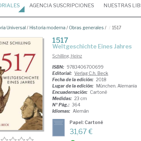
ORIALES
AGENCIA
SUSCRIPCIONES
NUESTRAS
LI
ria Universal
/
Historia moderna
/
Obras generales
/
1517
1517
Weltgeschichte Eines Jahres
Schilling, Heinz
ISBN:
9783406700699
Editorial:
Verlag C.h. Beck
Fecha de la edición:
2018
Lugar de la edición:
München. Alemania
Encuadernación:
Cartoné
Medidas:
23 cm
Nº Pág.:
364
Idiomas:
Alemán
Papel: Cartoné
31,67 €