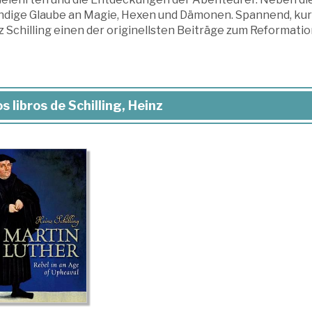
ndige Glaube an Magie, Hexen und Dämonen. Spannend, kurz
 Schilling einen der originellsten Beiträge zum Reformatio
s libros de Schilling, Heinz