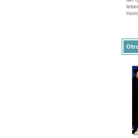
lebe
Heinz
Otro