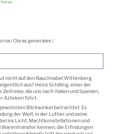
8 horas
erna
/
Obras generales
/
aut nicht auf den Bauchnabel Wittenberg,
igentlich aus? Heinz Schilling, einer der
Zeitreise, die uns nach Italien und Spanien,
r Azteken führt.
ngewohnten Blickwinkel betrachtet. Es
dung der Welt, in der Luther und seine
ei ins Licht, Machtkonstellationen und
d Warentransfer kennen, die Erfindungen
religiösen Kämpfe tritt der nach wie vor