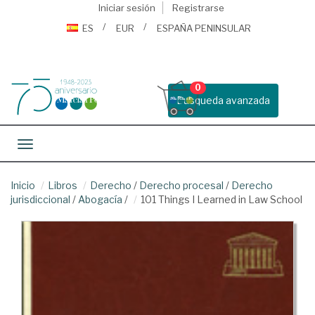
Iniciar sesión
Registrarse
ES
EUR
ESPAÑA PENINSULAR
0
Busqueda avanzada
Toggle navigation
Inicio
Libros
Derecho
/
Derecho procesal
/
Derecho
jurisdiccional
/
Abogacía
/
101 Things I Learned in Law School