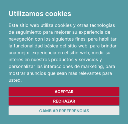
Utilizamos cookies
Este sitio web utiliza cookies y otras tecnologías
de seguimiento para mejorar su experiencia de
navegación con los siguientes fines:
para habilitar
la funcionalidad básica del sitio web
,
para brindar
una mejor experiencia en el sitio web
,
medir su
interés en nuestros productos y servicios y
personalizar las interacciones de marketing
,
para
mostrar anuncios que sean más relevantes para
usted
.
ACEPTAR
RECHAZAR
CAMBIAR PREFERENCIAS