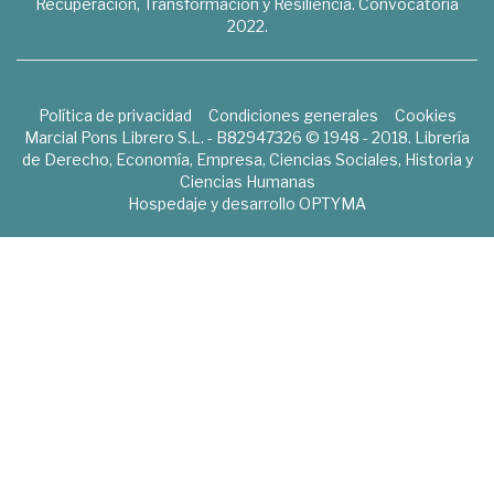
Recuperación, Transformación y Resiliencia. Convocatoria
2022.
Política de privacidad
Condiciones generales
Cookies
Marcial Pons Librero S.L. - B82947326 © 1948 - 2018. Librería
de Derecho, Economía, Empresa, Ciencias Sociales, Historia y
Ciencias Humanas
Hospedaje y desarrollo
OPTYMA