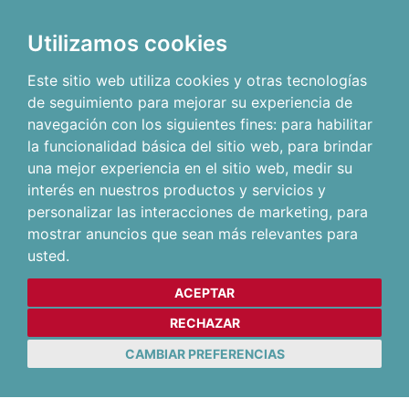
Utilizamos cookies
Este sitio web utiliza cookies y otras tecnologías
de seguimiento para mejorar su experiencia de
navegación con los siguientes fines:
para habilitar
la funcionalidad básica del sitio web
,
para brindar
una mejor experiencia en el sitio web
,
medir su
interés en nuestros productos y servicios y
personalizar las interacciones de marketing
,
para
mostrar anuncios que sean más relevantes para
usted
.
ACEPTAR
RECHAZAR
CAMBIAR PREFERENCIAS