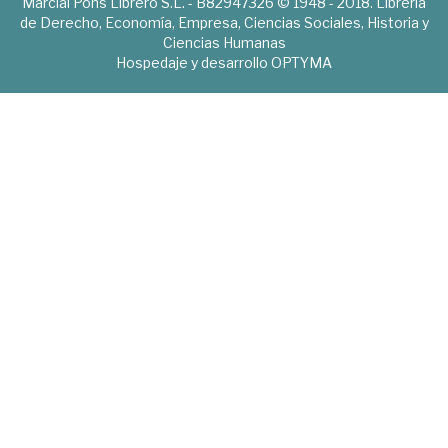
Marcial Pons Librero S.L. - B82947326 © 1948 - 2018. Librería
de Derecho, Economía, Empresa, Ciencias Sociales, Historia y
Ciencias Humanas
Hospedaje y desarrollo
OPTYMA