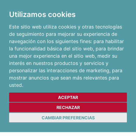
Utilizamos cookies
Este sitio web utiliza cookies y otras tecnologías
de seguimiento para mejorar su experiencia de
navegación con los siguientes fines:
para habilitar
la funcionalidad básica del sitio web
,
para brindar
una mejor experiencia en el sitio web
,
medir su
interés en nuestros productos y servicios y
personalizar las interacciones de marketing
,
para
mostrar anuncios que sean más relevantes para
usted
.
ACEPTAR
RECHAZAR
CAMBIAR PREFERENCIAS