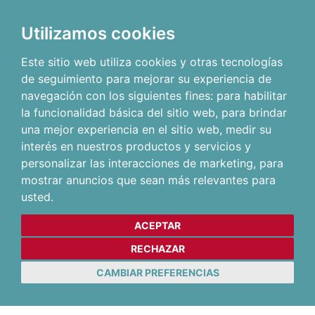
Utilizamos cookies
Este sitio web utiliza cookies y otras tecnologías
de seguimiento para mejorar su experiencia de
navegación con los siguientes fines:
para habilitar
la funcionalidad básica del sitio web
,
para brindar
una mejor experiencia en el sitio web
,
medir su
interés en nuestros productos y servicios y
personalizar las interacciones de marketing
,
para
mostrar anuncios que sean más relevantes para
usted
.
ACEPTAR
RECHAZAR
CAMBIAR PREFERENCIAS