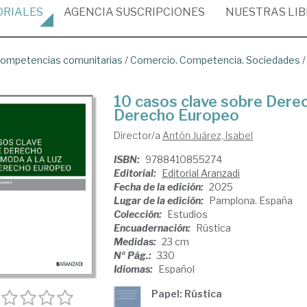
ORIALES
AGENCIA
SUSCRIPCIONES
NUESTRAS
LI
ompetencias comunitarias
/
Comercio. Competencia. Sociedades
10 casos clave sobre Derech
Derecho Europeo
Director/a
Antón Juárez, Isabel
ISBN:
9788410855274
Editorial:
Editorial Aranzadi
Fecha de la edición:
2025
Lugar de la edición:
Pamplona. España
Colección:
Estudios
Encuadernación:
Rústica
Medidas:
23 cm
Nº Pág.:
330
Idiomas:
Español
Papel: Rústica