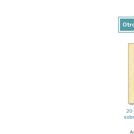
Otro
20 
sobr
An