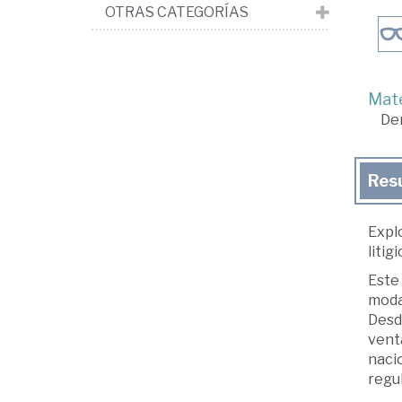
OTRAS CATEGORÍAS
Mate
De
Res
Expl
litig
Este 
moda
Desde
venta
nacio
regu