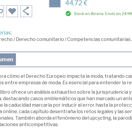
44,72 €
Stock en librería. Envío en 24/4
rias:
recho
/
Derecho comunitario
/
Competencias comunitarias
umen
ora cómo el Derecho Europeo impacta la moda, tratando ca
ios entre empresas de moda. Es esencial para entender la re
libro ofrece un análisis exhaustivo sobre la jurisprudencia 
, destacando casos emblemáticos que han marcado un ante
 la caducidad marcaria por inducir al error hasta la protecci
 online, cada capítulo desentraña los retos legales y las s
nales. También aborda el fenómeno del upcycling, la parodi
laciones anticompetitivas.