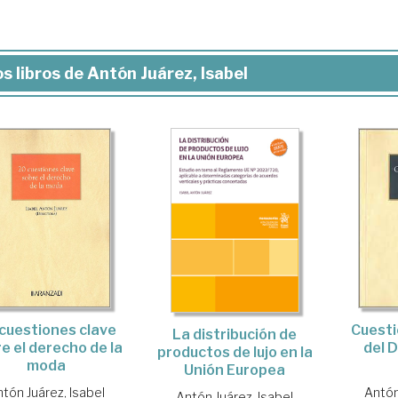
s libros de Antón Juárez, Isabel
cuestiones clave
Cuesti
La distribución de
e el derecho de la
del 
productos de lujo en la
moda
Unión Europea
tón Juárez, Isabel
Antón
Antón Juárez, Isabel