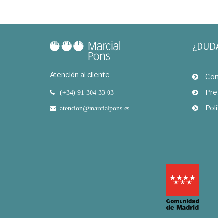
¿DUD
Atención al cliente
Com
Pre
(+34) 91 304 33 03
Polí
atencion@marcialpons.es