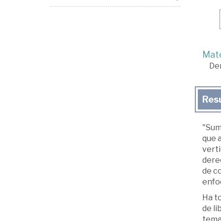
Mate
De
Res
"Sumé
que a
vert
derec
de co
enfo
Ha to
de li
temas