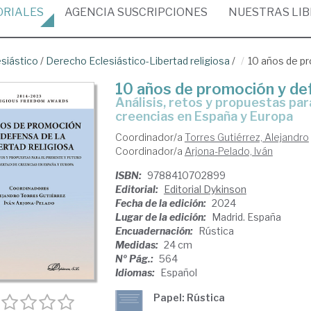
ORIALES
AGENCIA
SUSCRIPCIONES
NUESTRAS
LI
siástico
/
Derecho Eclesiástico-Libertad religiosa
/
10 años de pr
10 años de promoción y defe
Análisis, retos y propuestas para el presente y futuro de la libertad de
creencias en España y Europa
Coordinador/a
Torres Gutiérrez, Alejandro
Coordinador/a
Arjona-Pelado, Iván
ISBN:
9788410702899
Editorial:
Editorial Dykinson
Fecha de la edición:
2024
Lugar de la edición:
Madrid. España
Encuadernación:
Rústica
Medidas:
24 cm
Nº Pág.:
564
Idiomas:
Español
Papel: Rústica