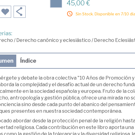
45,00 €
Sin Stock. Disponible en 7/10 día
rias:
recho
/
Derecho canónico y eclesiástico
/
Derecho Eclesiást
umen
Índice
rgete y debate la obra colectiva "10 Años de Promoción y D
borda la complejidad y el desafío actual de un derecho fun
icalmente en la sociedad española y europea. Fruto de la c
ho, antropología y gestión pública, ofrece una mirada no sol
nciencia sino desde cada punto del abanico del pensamiento,
ques presentes en nuestra sociedad contemporánea.
cado abordar desde la protección penal de la religión hast
bertad religiosa. Cada contribución en este libro aporta un
 como la gestión de la tolerancia y la diversidad religiosa,