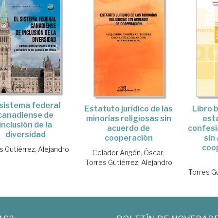
 sistema federal
Estatuto jurídico de las
Libro 
canadiense de
minorías religiosas sin
esta
inclusión de la
acuerdo de
confesi
diversidad
cooperación
sin
coo
s Gutiérrez, Alejandro
Celador Angón, Óscar
;
Torres Gutiérrez, Alejandro
Torres Gu