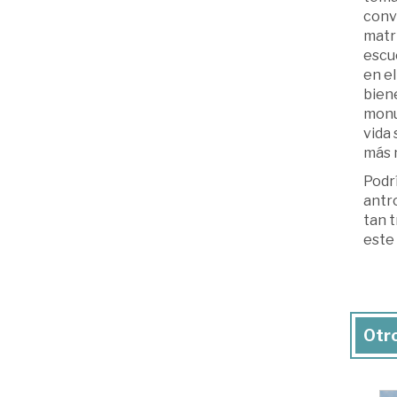
convi
matri
escue
en el
biene
monum
vida 
más n
Podrí
antro
tan t
este 
Otro