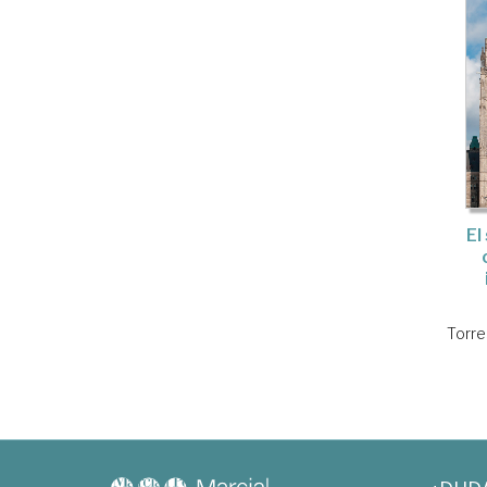
El
Torre