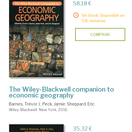
58,18 €
Sin Stock. Disponible en
5/6 semanas.
COMPRAR
The Wiley-Blackwell companion to
economic geography
Barnes, Trevor J.
;
Peck, Jamie
;
Sheppard, Eric
Wiley-Blackwell. New York, 2016
35,32 €