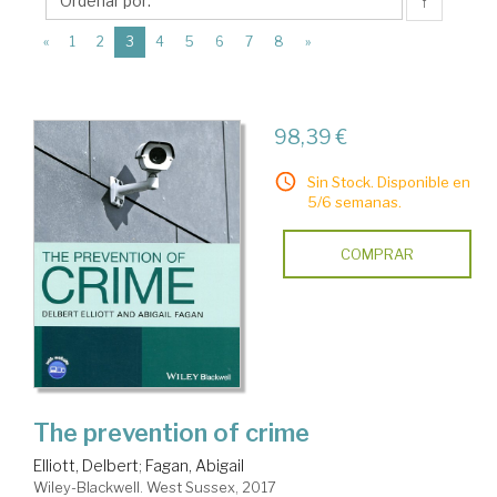
Wiley-
↑
Blackwell
(current)
«
1
2
3
4
5
6
7
8
»
98,39 €
Sin Stock. Disponible en
5/6 semanas.
COMPRAR
The prevention of crime
Elliott, Delbert
;
Fagan, Abigail
Wiley-Blackwell. West Sussex, 2017