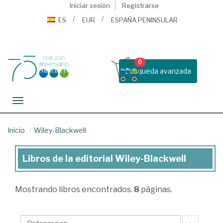
Iniciar sesión
Registrarse
ES
EUR
ESPAÑA PENINSULAR
0
Busqueda avanzada
Toggle navigation
Inicio
Wiley-Blackwell
Libros de la editorial Wiley-Blackwell
Libros
de
Mostrando
libros encontrados.
8
páginas.
la
editorial