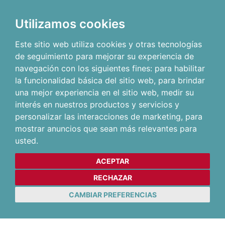
Utilizamos cookies
Este sitio web utiliza cookies y otras tecnologías
de seguimiento para mejorar su experiencia de
navegación con los siguientes fines:
para habilitar
la funcionalidad básica del sitio web
,
para brindar
una mejor experiencia en el sitio web
,
medir su
interés en nuestros productos y servicios y
personalizar las interacciones de marketing
,
para
mostrar anuncios que sean más relevantes para
usted
.
ACEPTAR
RECHAZAR
CAMBIAR PREFERENCIAS