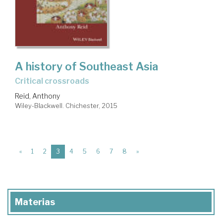
A history of Southeast Asia
critical crossroads
Reid, Anthony
Wiley-Blackwell. Chichester, 2015
(current)
«
1
2
3
4
5
6
7
8
»
Materias