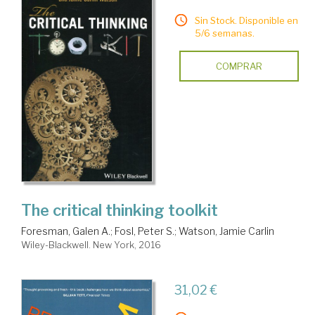
Sin Stock. Disponible en
5/6 semanas.
COMPRAR
The critical thinking toolkit
Foresman, Galen A.
;
Fosl, Peter S.
;
Watson, Jamie Carlin
Wiley-Blackwell. New York, 2016
31,02 €