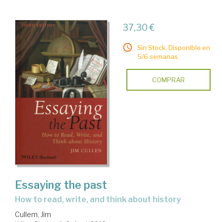
37,30 €
Sin Stock. Disponible en
5/6 semanas.
COMPRAR
Essaying the past
how to read, write, and think about history
Cullem, Jim