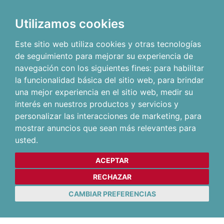
Utilizamos cookies
Este sitio web utiliza cookies y otras tecnologías
de seguimiento para mejorar su experiencia de
navegación con los siguientes fines:
para habilitar
la funcionalidad básica del sitio web
,
para brindar
una mejor experiencia en el sitio web
,
medir su
interés en nuestros productos y servicios y
personalizar las interacciones de marketing
,
para
mostrar anuncios que sean más relevantes para
usted
.
ACEPTAR
RECHAZAR
CAMBIAR PREFERENCIAS