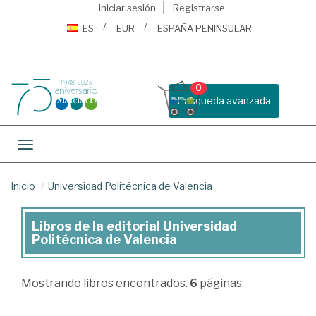
Iniciar sesión
Registrarse
ES
EUR
ESPAÑA PENINSULAR
0
Busqueda avanzada
Toggle navigation
Inicio
Universidad Politécnica de Valencia
Libros de la editorial Universidad
Libros
Politécnica de Valencia
de
la
Mostrando
libros encontrados.
6
páginas.
editorial