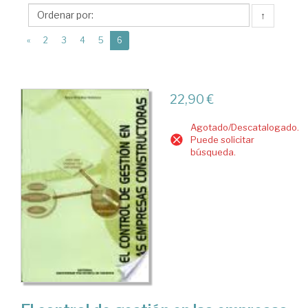
Universidad
↑
Politécnica
(current)
de
«
2
3
4
5
6
Valencia
22,90 €
Agotado/Descatalogado.
Puede solicitar
búsqueda.