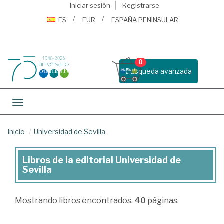
Iniciar sesión
Registrarse
ES
EUR
ESPAÑA PENINSULAR
0
Busqueda avanzada
Toggle navigation
Inicio
Universidad de Sevilla
Libros de la editorial Universidad de
Libros
Sevilla
de
la
Mostrando
libros encontrados.
40
páginas.
editorial