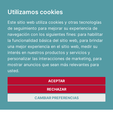
Utilizamos cookies
Este sitio web utiliza cookies y otras tecnologías
de seguimiento para mejorar su experiencia de
navegación con los siguientes fines:
para habilitar
la funcionalidad básica del sitio web
,
para brindar
una mejor experiencia en el sitio web
,
medir su
interés en nuestros productos y servicios y
personalizar las interacciones de marketing
,
para
mostrar anuncios que sean más relevantes para
usted
.
ACEPTAR
RECHAZAR
CAMBIAR PREFERENCIAS