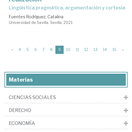
lingüística pragmática, argumentación y cortesía
Fuentes Rodríguez, Catalina
Universidad de Sevilla. Sevilla, 2021
(current)
«
4
5
6
7
8
9
10
11
12
13
14
15
»
Materias
CIENCIAS SOCIALES
DERECHO
ECONOMÍA