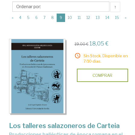
Universidad
↑
de
(current)
Sevilla
«
4
5
6
7
8
9
10
11
12
13
14
15
»
18,05 €
19,00 €
Sin Stock. Disponible en
7/10 días.
COMPRAR
Los talleres salazoneros de Carteia
Producciones haliéuticas de época romana en el