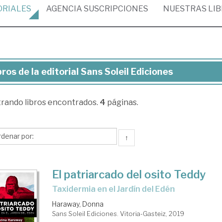
ORIALES
AGENCIA
SUSCRIPCIONES
NUESTRAS
LI
bros de la editorial Sans Soleil Ediciones
ros
trando
libros encontrados.
4
páginas.
torial
ns
↑
eil
ciones
El patriarcado del osito Teddy
taxidermia en el Jardín del Edén
Haraway, Donna
Sans Soleil Ediciones. Vitoria-Gasteiz, 2019