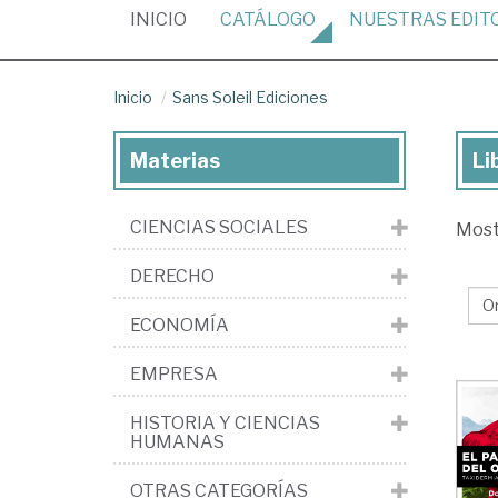
(CURRENT)
INICIO
CATÁLOGO
NUESTRAS
EDIT
Inicio
Sans Soleil Ediciones
Materias
Li
Lib
de
CIENCIAS SOCIALES
Mos
la
edi
DERECHO
Sa
ECONOMÍA
Sol
Edi
EMPRESA
HISTORIA Y CIENCIAS
HUMANAS
OTRAS CATEGORÍAS