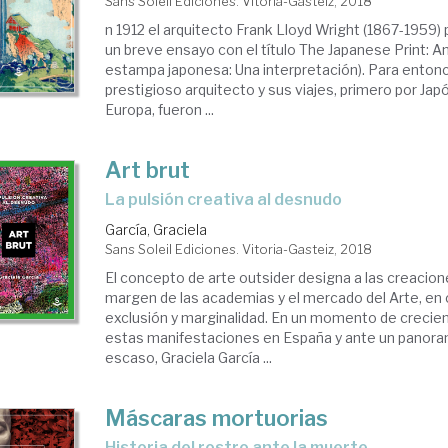
Sans Soleil Ediciones. Vitoria-Gasteiz, 2018
n 1912 el arquitecto Frank Lloyd Wright (1867-1959)
un breve ensayo con el título The Japanese Print: An
estampa japonesa: Una interpretación). Para entonc
prestigioso arquitecto y sus viajes, primero por Ja
Europa, fueron ...
Art brut
la pulsión creativa al desnudo
García, Graciela
Sans Soleil Ediciones. Vitoria-Gasteiz, 2018
El concepto de arte outsider designa a las creacion
margen de las academias y el mercado del Arte, en
exclusión y marginalidad. En un momento de crecien
estas manifestaciones en España y ante un panoram
escaso, Graciela García ...
Máscaras mortuorias
historia del rostro ante la muerte