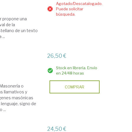
Agotado/Descatalogado.
Puede solicitar
búsqueda.
er propone una
val de la
s­tellano de un texto
...
26,50 €
Stock en librería. Envío
en 24/48 horas
a Masonería o
COMPRAR
s llamativos y
mágenes masónicas
lenguaje, signo de
...
24,50 €