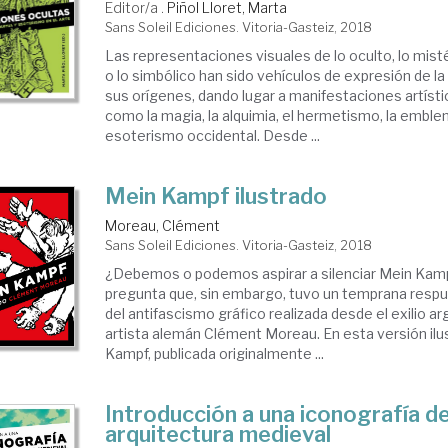
Editor/a .
Piñol Lloret, Marta
Sans Soleil Ediciones. Vitoria-Gasteiz, 2018
Las representaciones visuales de lo oculto, lo misté
o lo simbólico han sido vehículos de expresión de 
sus orígenes, dando lugar a manifestaciones artísti
como la magia, la alquimia, el hermetismo, la emble
esoterismo occidental. Desde ...
Mein Kampf ilustrado
Moreau, Clément
Sans Soleil Ediciones. Vitoria-Gasteiz, 2018
¿Debemos o podemos aspirar a silenciar Mein Kampf
pregunta que, sin embargo, tuvo un temprana respu
del antifascismo gráfico realizada desde el exilio ar
artista alemán Clément Moreau. En esta versión ilu
Kampf, publicada originalmente ...
Introducción a una iconografía de
arquitectura medieval