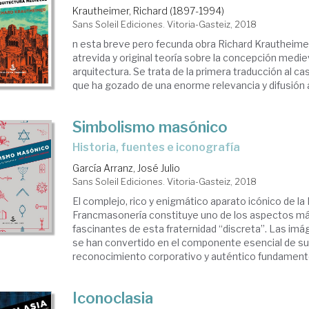
Krautheimer, Richard (1897-1994)
Sans Soleil Ediciones. Vitoria-Gasteiz, 2018
n esta breve pero fecunda obra Richard Krautheim
atrevida y original teoría sobre la concepción me­die
arquitectura. Se trata de la primera traducción al ca
que ha go­zado de una enorme relevancia y difusión a 
Simbolismo masónico
historia, fuentes e iconografía
García Arranz, José Julio
Sans Soleil Ediciones. Vitoria-Gasteiz, 2018
El complejo, rico y enigmático aparato icónico de l
Francmasonería constituye uno de los aspectos má
fascinantes de esta fraternidad “discreta”. Las i
se han convertido en el componente esencial de su 
reconocimiento corporativo y auténtico fundamento 
Iconoclasia