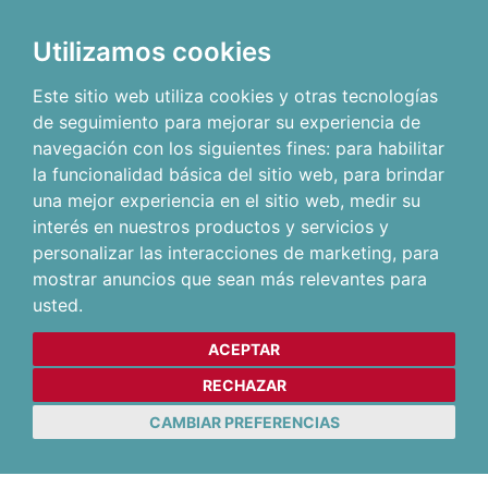
Utilizamos cookies
Este sitio web utiliza cookies y otras tecnologías
de seguimiento para mejorar su experiencia de
navegación con los siguientes fines:
para habilitar
la funcionalidad básica del sitio web
,
para brindar
una mejor experiencia en el sitio web
,
medir su
interés en nuestros productos y servicios y
personalizar las interacciones de marketing
,
para
mostrar anuncios que sean más relevantes para
usted
.
ACEPTAR
RECHAZAR
CAMBIAR PREFERENCIAS