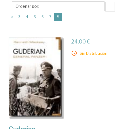
Roca
↑
Editorial
(current)
de
«
3
4
5
6
7
8
Libros
24,00 €
Sin Distribución
Guderian