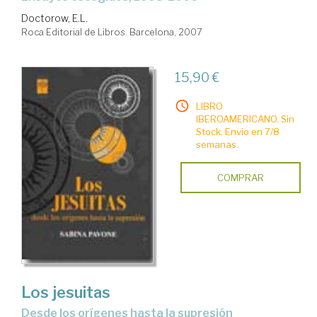
Doctorow, E.L.
Roca Editorial de Libros. Barcelona, 2007
15,90 €
LIBRO
IBEROAMERICANO. Sin
Stock. Envío en 7/8
semanas.
COMPRAR
Los jesuitas
desde los orígenes hasta la supresión