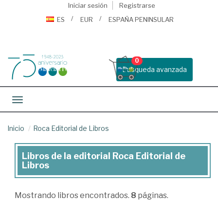
Iniciar sesión
Registrarse
ES
EUR
ESPAÑA PENINSULAR
0
Busqueda avanzada
Toggle navigation
Inicio
Roca Editorial de Libros
Libros de la editorial Roca Editorial de
Libros
Libros
de
la
Mostrando
libros encontrados.
8
páginas.
editorial