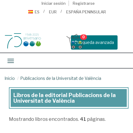
Iniciar sesión
Registrarse
ES
EUR
ESPAÑA PENINSULAR
0
Busqueda avanzada
Toggle navigation
Inicio
Publicacions de la Universitat de València
Libros de la editorial Publicacions de la
Libros
Universitat de València
de
la
Mostrando
libros encontrados.
41
páginas.
editorial