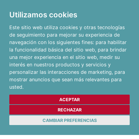
Utilizamos cookies
Este sitio web utiliza cookies y otras tecnologías
de seguimiento para mejorar su experiencia de
navegación con los siguientes fines:
para habilitar
la funcionalidad básica del sitio web
,
para brindar
una mejor experiencia en el sitio web
,
medir su
interés en nuestros productos y servicios y
personalizar las interacciones de marketing
,
para
mostrar anuncios que sean más relevantes para
usted
.
ACEPTAR
RECHAZAR
CAMBIAR PREFERENCIAS