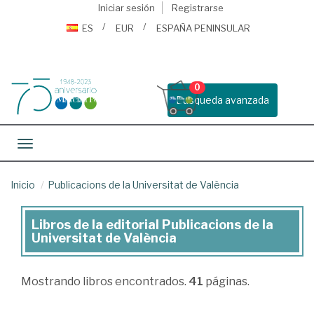
Iniciar sesión
Registrarse
ES
EUR
ESPAÑA PENINSULAR
0
Busqueda avanzada
Toggle navigation
Inicio
Publicacions de la Universitat de València
Libros de la editorial Publicacions de la
Libros
Universitat de València
de
la
Mostrando
libros encontrados.
41
páginas.
editorial