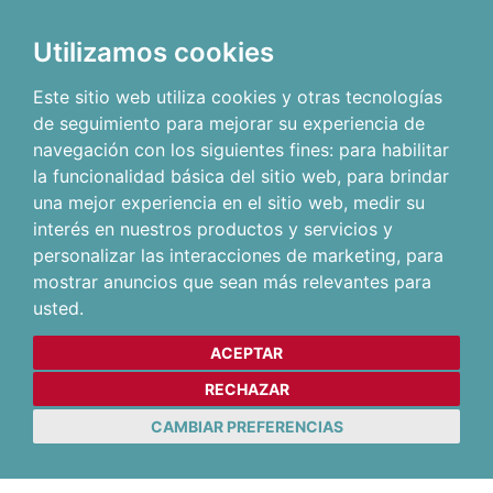
Utilizamos cookies
Este sitio web utiliza cookies y otras tecnologías
de seguimiento para mejorar su experiencia de
navegación con los siguientes fines:
para habilitar
la funcionalidad básica del sitio web
,
para brindar
una mejor experiencia en el sitio web
,
medir su
interés en nuestros productos y servicios y
personalizar las interacciones de marketing
,
para
mostrar anuncios que sean más relevantes para
usted
.
ACEPTAR
RECHAZAR
CAMBIAR PREFERENCIAS