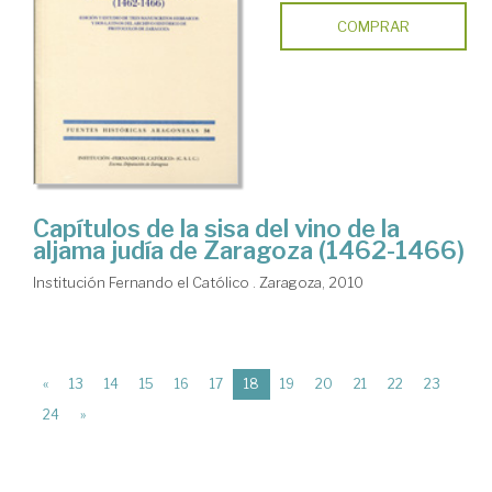
COMPRAR
Capítulos de la sisa del vino de la
aljama judía de Zaragoza (1462-1466)
Institución Fernando el Católico . Zaragoza, 2010
(current)
«
13
14
15
16
17
18
19
20
21
22
23
24
»