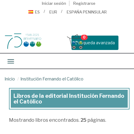
Iniciar sesión
Registrarse
ES
EUR
ESPAÑA PENINSULAR
0
Busqueda avanzada
Toggle navigation
Inicio
Institución Fernando el Católico
Libros de la editorial Institución Fernando
Libros
el Católico
de
la
Mostrando
libros encontrados.
25
páginas.
editorial