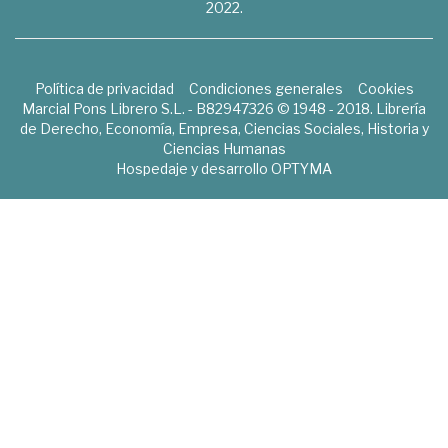
2022.
Política de privacidad
Condiciones generales
Cookies
Marcial Pons Librero S.L. - B82947326 © 1948 - 2018. Librería
de Derecho, Economía, Empresa, Ciencias Sociales, Historia y
Ciencias Humanas
Hospedaje y desarrollo
OPTYMA