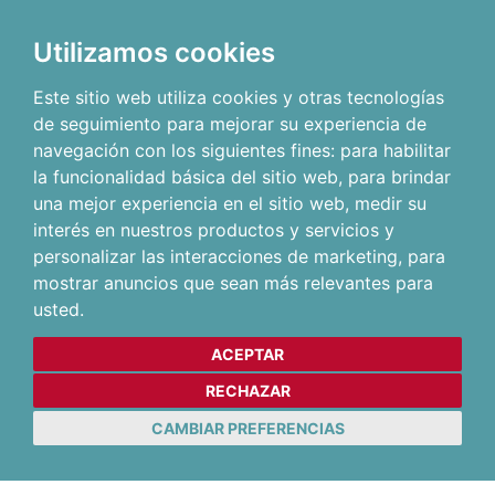
Utilizamos cookies
Este sitio web utiliza cookies y otras tecnologías
de seguimiento para mejorar su experiencia de
navegación con los siguientes fines:
para habilitar
la funcionalidad básica del sitio web
,
para brindar
una mejor experiencia en el sitio web
,
medir su
interés en nuestros productos y servicios y
personalizar las interacciones de marketing
,
para
mostrar anuncios que sean más relevantes para
usted
.
ACEPTAR
RECHAZAR
CAMBIAR PREFERENCIAS