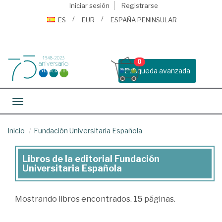
Iniciar sesión
Registrarse
ES
EUR
ESPAÑA PENINSULAR
0
Busqueda avanzada
Toggle navigation
Inicio
Fundación Universitaria Española
Libros de la editorial Fundación
Libros
Universitaria Española
de
la
Mostrando
libros encontrados.
15
páginas.
editorial