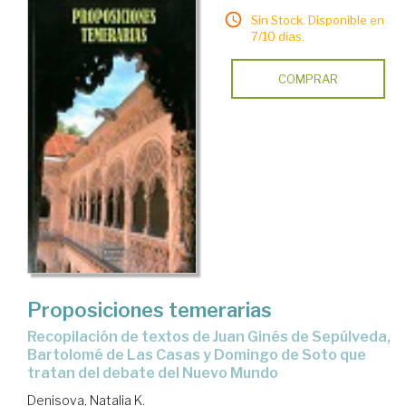
Sin Stock. Disponible en
7/10 días.
COMPRAR
Proposiciones temerarias
recopilación de textos de Juan Ginés de Sepúlveda,
Bartolomé de Las Casas y Domingo de Soto que
tratan del debate del Nuevo Mundo
Denisova, Natalia K.