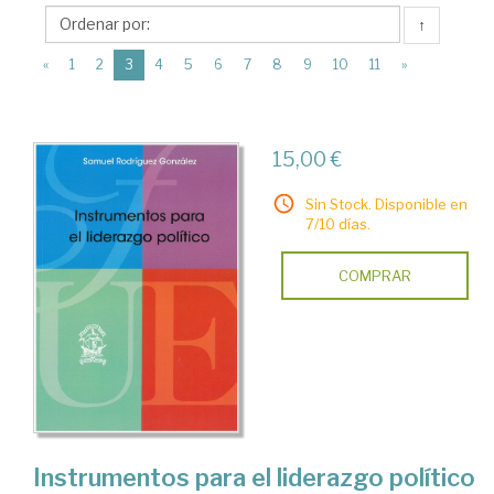
Fundación
↑
Universitaria
(current)
Española
«
1
2
3
4
5
6
7
8
9
10
11
»
15,00 €
Sin Stock. Disponible en
7/10 días.
COMPRAR
Instrumentos para el liderazgo político