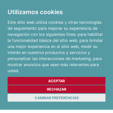
Utilizamos cookies
Este sitio web utiliza cookies y otras tecnologías
de seguimiento para mejorar su experiencia de
navegación con los siguientes fines:
para habilitar
la funcionalidad básica del sitio web
,
para brindar
una mejor experiencia en el sitio web
,
medir su
interés en nuestros productos y servicios y
personalizar las interacciones de marketing
,
para
mostrar anuncios que sean más relevantes para
usted
.
ACEPTAR
RECHAZAR
CAMBIAR PREFERENCIAS