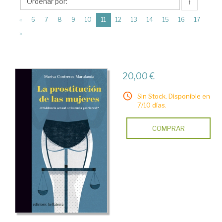
Edicions
↑
Bellaterra
(current)
«
6
7
8
9
10
11
12
13
14
15
16
17
»
20,00 €
Sin Stock. Disponible en
7/10 días.
COMPRAR