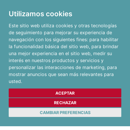
Utilizamos cookies
Este sitio web utiliza cookies y otras tecnologías
de seguimiento para mejorar su experiencia de
navegación con los siguientes fines:
para habilitar
la funcionalidad básica del sitio web
,
para brindar
una mejor experiencia en el sitio web
,
medir su
interés en nuestros productos y servicios y
personalizar las interacciones de marketing
,
para
mostrar anuncios que sean más relevantes para
usted
.
ACEPTAR
RECHAZAR
CAMBIAR PREFERENCIAS