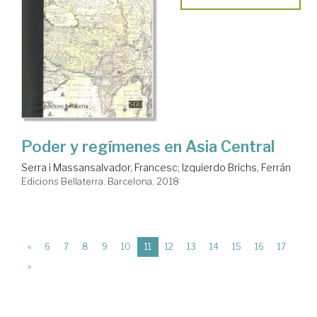
Poder y regímenes en Asia Central
Serra i Massansalvador, Francesc
;
Izquierdo Brichs, Ferrán
Edicions Bellaterra. Barcelona, 2018
(current)
«
6
7
8
9
10
11
12
13
14
15
16
17
»