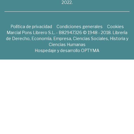
2022.
Política de privacidad
Condiciones generales
Cookies
Marcial Pons Librero S.L. - B82947326 © 1948 - 2018. Librería
de Derecho, Economía, Empresa, Ciencias Sociales, Historia y
Ciencias Humanas
Hospedaje y desarrollo
OPTYMA