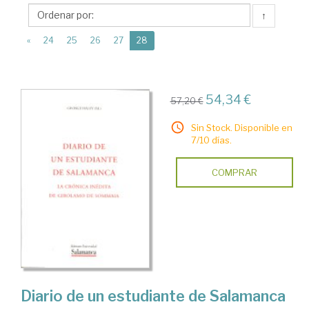
Ediciones
↑
Universidad
(current)
de
«
24
25
26
27
28
Salamanca
54,34 €
57,20 €
Sin Stock. Disponible en
7/10 días.
COMPRAR
Diario de un estudiante de Salamanca