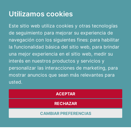
Utilizamos cookies
Este sitio web utiliza cookies y otras tecnologías
de seguimiento para mejorar su experiencia de
navegación con los siguientes fines:
para habilitar
la funcionalidad básica del sitio web
,
para brindar
una mejor experiencia en el sitio web
,
medir su
interés en nuestros productos y servicios y
personalizar las interacciones de marketing
,
para
mostrar anuncios que sean más relevantes para
usted
.
ACEPTAR
RECHAZAR
CAMBIAR PREFERENCIAS