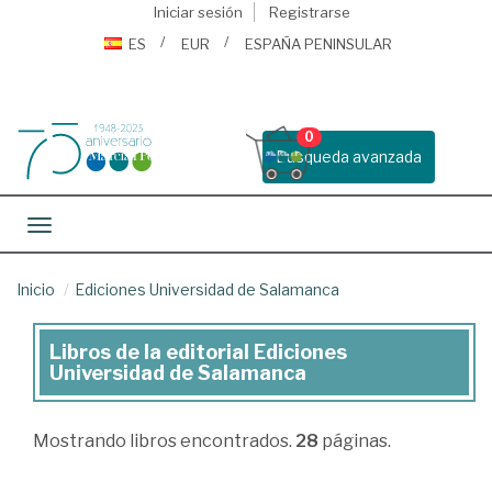
Iniciar sesión
Registrarse
ES
EUR
ESPAÑA PENINSULAR
0
Busqueda avanzada
Toggle navigation
Inicio
Ediciones Universidad de Salamanca
Libros de la editorial Ediciones
Libros
Universidad de Salamanca
de
la
Mostrando
libros encontrados.
28
páginas.
editorial