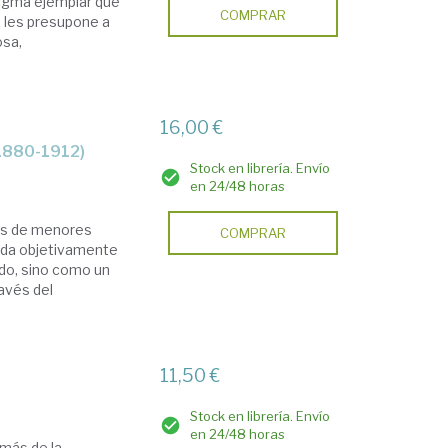
digma ejemplar que
COMPRAR
se les presupone a
osa,
16,00 €
(1880-1912)
Stock en librería. Envío
en 24/48 horas
les de menores
COMPRAR
ada objetivamente
ado, sino como un
avés del
11,50 €
Stock en librería. Envío
en 24/48 horas
más de la