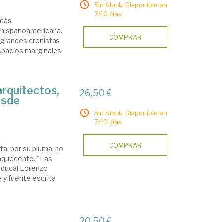
Sin Stock. Disponible en
7/10 días.
 más
e hispanoamericana.
COMPRAR
 grandes cronistas
spacios marginales
arquitectos,
26,50 €
esde
Sin Stock. Disponible en
7/10 días.
COMPRAR
ta, por su pluma, no
inquecento. "Las
r ducal Lorenzo
 y fuente escrita
20,50 €