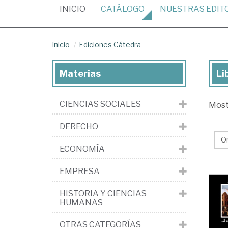
(CURRENT)
INICIO
CATÁLOGO
NUESTRAS
EDIT
Inicio
Ediciones Cátedra
Materias
Li
Lib
de
CIENCIAS SOCIALES
Mos
la
edi
DERECHO
Edi
ECONOMÍA
Cá
EMPRESA
HISTORIA Y CIENCIAS
HUMANAS
OTRAS CATEGORÍAS