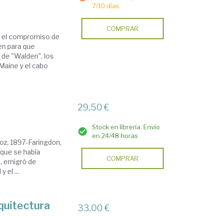
7/10 días.
COMPRAR
on el compromiso de
en para que
 de "Walden", los
Maine y el cabo
29,50 €
Stock en librería. Envío
en 24/48 horas
oz, 1897-Faringdon,
 que se había
COMPRAR
, emigró de
 el ...
quitectura
33,00 €