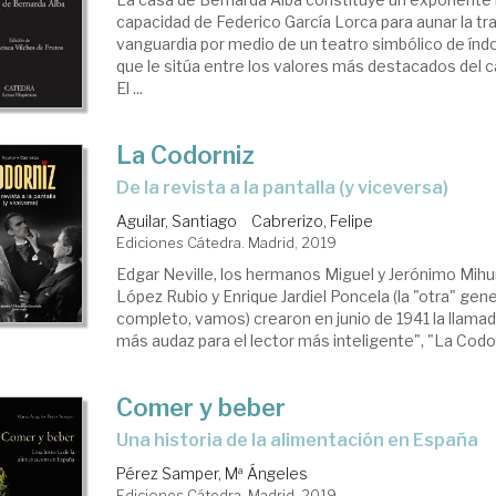
capacidad de Federico García Lorca para aunar la trad
vanguardia por medio de un teatro simbólico de índ
que le sitúa entre los valores más destacados del c
El ...
La Codorniz
de la revista a la pantalla (y viceversa)
Aguilar, Santiago
Cabrerizo, Felipe
Ediciones Cátedra. Madrid, 2019
Edgar Neville, los hermanos Miguel y Jerónimo Mihu
López Rubio y Enrique Jardiel Poncela (la "otra" gene
completo, vamos) crearon en junio de 1941 la llamad
más audaz para el lector más inteligente", "La Codorni
Comer y beber
una historia de la alimentación en España
Pérez Samper, Mª Ángeles
Ediciones Cátedra. Madrid, 2019