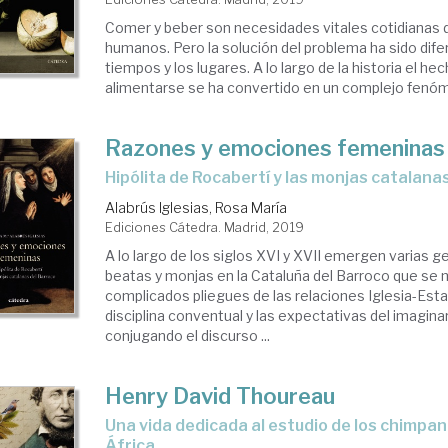
Comer y beber son necesidades vitales cotidianas 
humanos. Pero la solución del problema ha sido dife
tiempos y los lugares. A lo largo de la historia el he
alimentarse se ha convertido en un complejo fenóme
Razones y emociones femeninas
Hipólita de Rocabertí y las monjas catalana
Alabrús Iglesias, Rosa María
Ediciones Cátedra. Madrid, 2019
A lo largo de los siglos XVI y XVII emergen varias 
beatas y monjas en la Cataluña del Barroco que se
complicados pliegues de las relaciones Iglesia-Esta
disciplina conventual y las expectativas del imaginar
conjugando el discurso ...
Henry David Thoureau
una vida dedicada al estudio de los chimpancés salvajes de
África