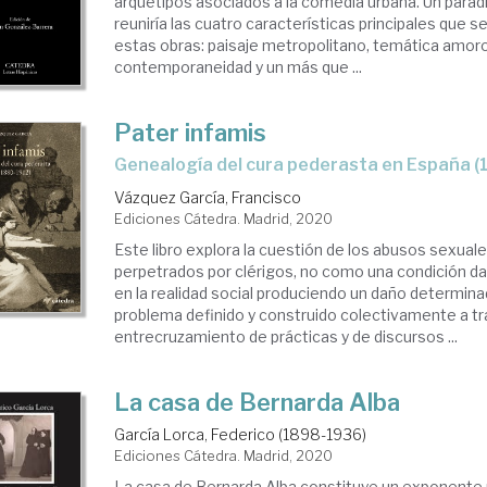
arquetipos asociados a la comedia urbana. Un para
reuniría las cuatro características principales que 
estas obras: paisaje metropolitano, temática amor
contemporaneidad y un más que ...
Pater infamis
genealogía del cura pederasta en España 
Vázquez García, Francisco
Ediciones Cátedra. Madrid, 2020
Este libro explora la cuestión de los abusos sexua
perpetrados por clérigos, no como una condición d
en la realidad social produciendo un daño determin
problema definido y construido colectivamente a tr
entrecruzamiento de prácticas y de discursos ...
La casa de Bernarda Alba
García Lorca, Federico (1898-1936)
Ediciones Cátedra. Madrid, 2020
La casa de Bernarda Alba constituye un exponente 