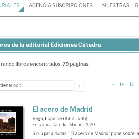
ORIALES
AGENCIA
SUSCRIPCIONES
NUESTRAS
LI
bros de la editorial Ediciones Cátedra
ros
trando
libros encontrados.
79
páginas.
torial
ciones
«
14
15
↑
tedra
El acero de Madrid
Vega, Lope de (1562-1635)
Ediciones Cátedra. Madrid, 2020
Sin lugar a dudas, "El acero de Madrid" pone sobre 