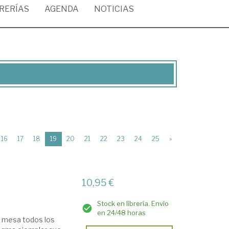
BRERÍAS
AGENDA
NOTICIAS
(current)
16
17
18
19
20
21
22
23
24
25
»
10,95 €
Stock en librería. Envío
en 24/48 horas
la mesa todos los