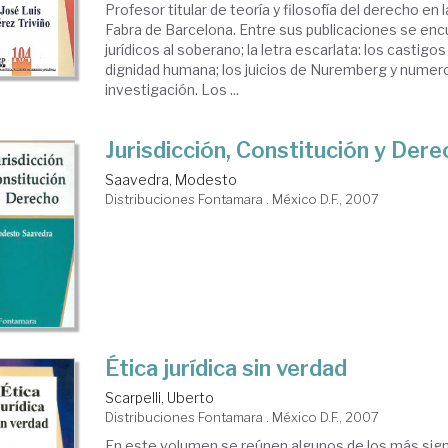
Profesor titular de teoría y filosofía del derecho en
Fabra de Barcelona. Entre sus publicaciones se encu
jurídicos al soberano; la letra escarlata: los castig
dignidad humana; los juicios de Nuremberg y numer
investigación. Los ...
Jurisdicción, Constitución y Der
Saavedra, Modesto
Distribuciones Fontamara . México D.F., 2007
Ética jurídica sin verdad
Scarpelli, Uberto
Distribuciones Fontamara . México D.F., 2007
En este volumen se reúnen algunos de los más sign