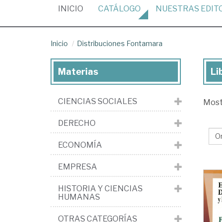
(CURRENT)
INICIO
CATÁLOGO
NUESTRAS
EDIT
Inicio
Distribuciones Fontamara
Materias
Li
Lib
de
CIENCIAS SOCIALES
Mos
la
edi
DERECHO
Dis
ECONOMÍA
Fo
EMPRESA
HISTORIA Y CIENCIAS
HUMANAS
OTRAS CATEGORÍAS