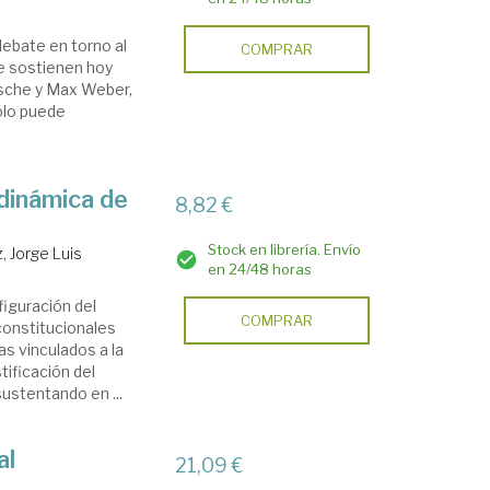
ebate en torno al
COMPRAR
que sostienen hoy
tzsche y Max Weber,
sólo puede
 dinámica de
8,82 €
Stock en librería. Envío
, Jorge Luis
en 24/48 horas
figuración del
COMPRAR
constitucionales
s vinculados a la
tificación del
sustentando en ...
al
21,09 €