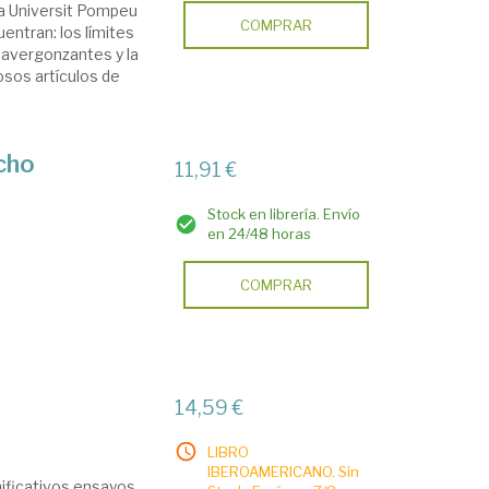
 la Universit Pompeu
COMPRAR
entran: los límites
os avergonzantes y la
osos artículos de
echo
11,91 €
Stock en librería. Envío
en 24/48 horas
COMPRAR
14,59 €
LIBRO
IBEROAMERICANO. Sin
ificativos ensayos