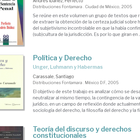
Andrés Ibáñez, Perfecto
Distribuciones Fontamara . Ciudad de México, 2005
Se reúne en este volumen un grupo de textos que 
de extraer la obtención de la certeza judicial sobre
del subjetivismo incontrolable en que la había confi
(sub)cultura de la jurisdicción. Es por lo que giran en ..
Política y Derecho
Unger, Luhmann y Habermas
Carassale, Santiago
Distribuciones Fontamara . México D.F., 2005
El objetivo de este trabajo es analizar cómo se desa
neutralizar al mismo tiempo, la contingencia de la va
jurídico, en un campo de reflexión donde actualmen
sociología del derecho, la filosofía del derecho y la fil
Teoría del discurso y derechos
constitucionales