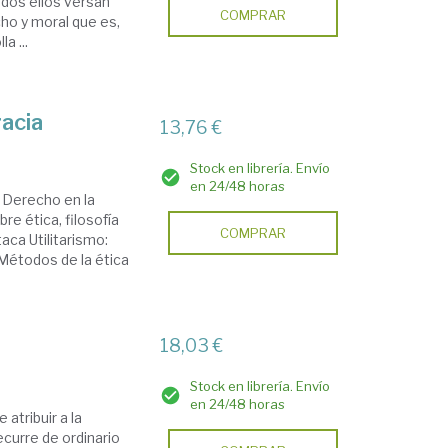
odos ellos versan
COMPRAR
ho y moral que es,
a ...
racia
13,76 €
Stock en librería. Envío
en 24/48 horas
l Derecho en la
re ética, filosofía
COMPRAR
taca Utilitarismo:
y Métodos de la ética
18,03 €
Stock en librería. Envío
en 24/48 horas
 atribuir a la
ecurre de ordinario