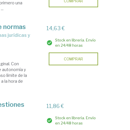
COMPRAR
 primero una
..
de normas
14,63 €
Stock en librería. Envío
en 24/48 horas
COMPRAR
iginal. Con
de autonomía y
so límite de la
 a la hora de
estiones
11,86 €
Stock en librería. Envío
en 24/48 horas