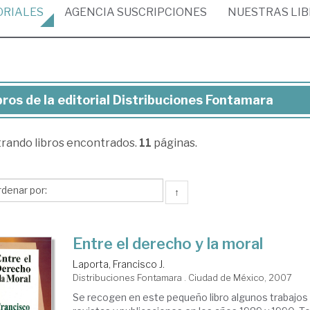
ORIALES
AGENCIA
SUSCRIPCIONES
NUESTRAS
LI
bros de la editorial Distribuciones Fontamara
ros
trando
libros encontrados.
11
páginas.
torial
tribuciones
↑
ntamara
Entre el derecho y la moral
Laporta, Francisco J.
Distribuciones Fontamara . Ciudad de México, 2007
Se recogen en este pequeño libro algunos trabajos