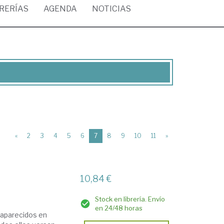
BRERÍAS
AGENDA
NOTICIAS
(current)
«
2
3
4
5
6
7
8
9
10
11
»
10,84 €
Stock en librería. Envío
en 24/48 horas
 aparecidos en