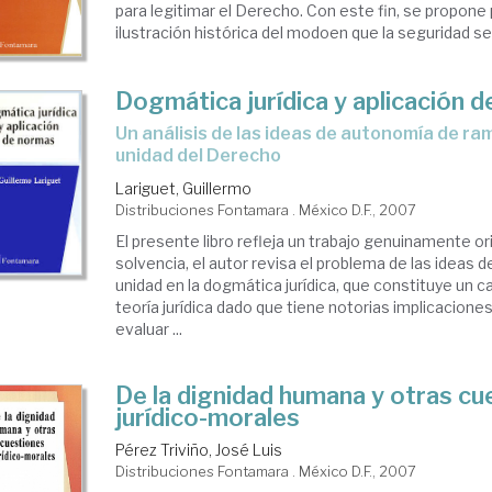
para legitimar el Derecho. Con este fin, se propone
ilustración histórica del modoen que la seguridad se .
Dogmática jurídica y aplicación 
un análisis de las ideas de autonomía de ramas jurídicas y
unidad del Derecho
Lariguet, Guillermo
Distribuciones Fontamara . México D.F., 2007
El presente libro refleja un trabajo genuinamente or
solvencia, el autor revisa el problema de las ideas 
unidad en la dogmática jurídica, que constituye un ca
teoría jurídica dado que tiene notorias implicaciones
evaluar ...
De la dignidad humana y otras cu
jurídico-morales
Pérez Triviño, José Luis
Distribuciones Fontamara . México D.F., 2007