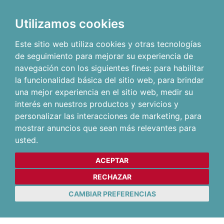
Utilizamos cookies
Este sitio web utiliza cookies y otras tecnologías
de seguimiento para mejorar su experiencia de
navegación con los siguientes fines:
para habilitar
la funcionalidad básica del sitio web
,
para brindar
una mejor experiencia en el sitio web
,
medir su
interés en nuestros productos y servicios y
personalizar las interacciones de marketing
,
para
mostrar anuncios que sean más relevantes para
usted
.
ACEPTAR
RECHAZAR
CAMBIAR PREFERENCIAS