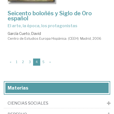
Seicento boloñés y Siglo de Oro
español
el arte, la época, los protagonistas
García Cueto, David
Centro de Estudios Europa Hispánica. (CEEH). Madrid, 2006
(current)
«
1
2
3
4
5
»
Materias
CIENCIAS SOCIALES