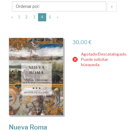
Centro
↑
de
(current)
Estudios
«
1
2
3
4
5
»
Europa
Hispánica.
30,00 €
(CEEH)
Agotado/Descatalogado.
Puede solicitar
búsqueda.
Nueva Roma