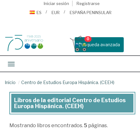
Iniciar sesión
Registrarse
ES
EUR
ESPAÑA PENINSULAR
0
Busqueda avanzada
Toggle navigation
Inicio
Centro de Estudios Europa Hispánica. (CEEH)
Libros de la editorial Centro de Estudios
Libros
Europa Hispánica. (CEEH)
de
la
Mostrando
libros encontrados.
5
páginas.
editorial