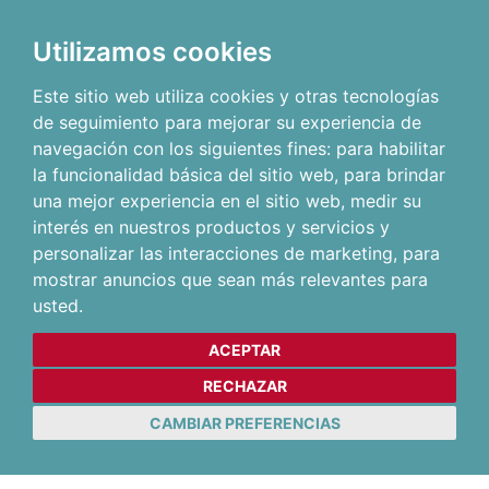
Utilizamos cookies
Este sitio web utiliza cookies y otras tecnologías
de seguimiento para mejorar su experiencia de
navegación con los siguientes fines:
para habilitar
la funcionalidad básica del sitio web
,
para brindar
una mejor experiencia en el sitio web
,
medir su
interés en nuestros productos y servicios y
personalizar las interacciones de marketing
,
para
mostrar anuncios que sean más relevantes para
usted
.
ACEPTAR
RECHAZAR
CAMBIAR PREFERENCIAS