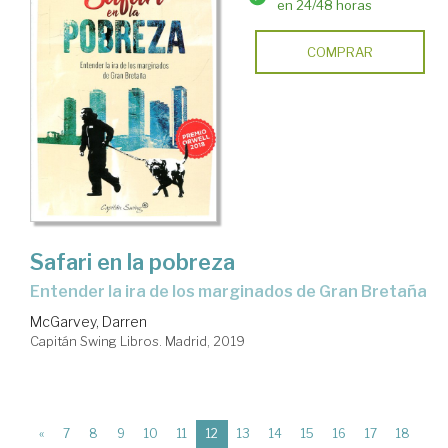
en 24/48 horas
COMPRAR
Safari en la pobreza
entender la ira de los marginados de Gran Bretaña
McGarvey, Darren
Capitán Swing Libros. Madrid, 2019
(current)
«
7
8
9
10
11
12
13
14
15
16
17
18