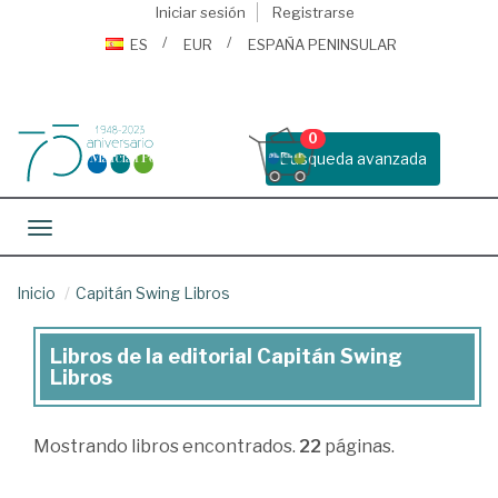
Iniciar sesión
Registrarse
ES
EUR
ESPAÑA PENINSULAR
0
Busqueda avanzada
Toggle navigation
Inicio
Capitán Swing Libros
Libros de la editorial Capitán Swing
Libros
Libros
de
la
Mostrando
libros encontrados.
22
páginas.
editorial