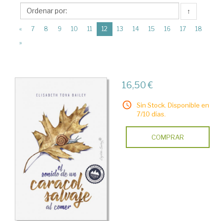
Capitán
↑
Swing
(current)
Libros
«
7
8
9
10
11
12
13
14
15
16
17
18
»
16,50 €
Sin Stock. Disponible en
7/10 días.
COMPRAR