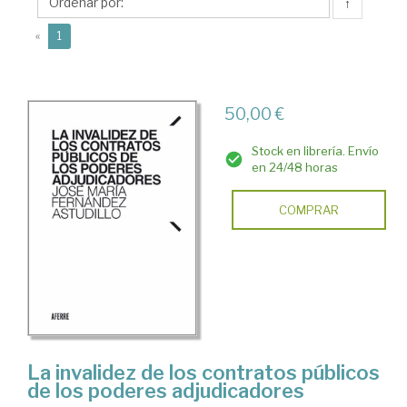
José
↑
María
(current)
«
1
50,00 €
Stock en librería. Envío
en 24/48 horas
COMPRAR
La invalidez de los contratos públicos
de los poderes adjudicadores