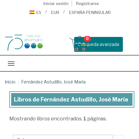
Iniciar sesión
Registrarse
ES
EUR
ESPAÑA PENINSULAR
0
Busqueda avanzada
Toggle navigation
Inicio
Fernández Astudillo, José María
Libros de Fernández Astudillo, José María
Libros
de
Mostrando
libros encontrados.
1
páginas.
Fernández
Astudillo,