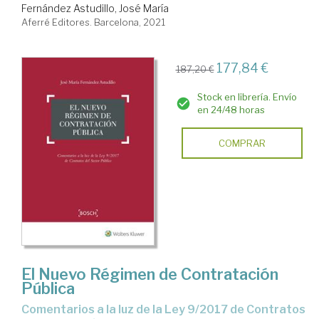
Fernández Astudillo, José María
Aferré Editores. Barcelona, 2021
177,84 €
187,20 €
Stock en librería. Envío
en 24/48 horas
COMPRAR
El Nuevo Régimen de Contratación
Pública
Comentarios a la luz de la Ley 9/2017 de Contratos