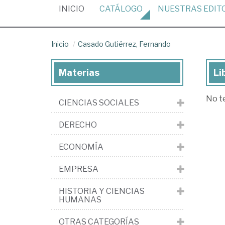
(CURRENT)
INICIO
CATÁLOGO
NUESTRAS
EDIT
Inicio
Casado Gutiérrez, Fernando
Materias
Li
Lib
de
No t
CIENCIAS SOCIALES
Ca
Gut
DERECHO
Fe
ECONOMÍA
EMPRESA
HISTORIA Y CIENCIAS
HUMANAS
OTRAS CATEGORÍAS