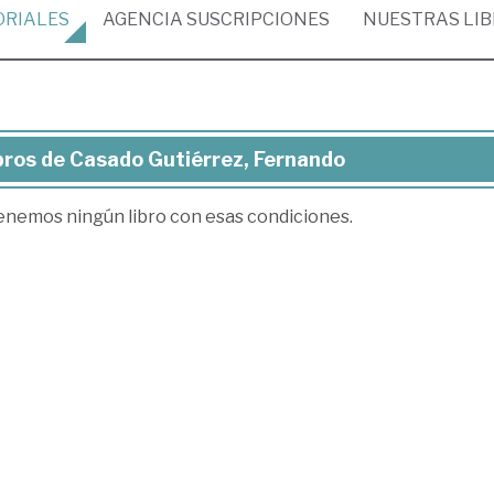
ORIALES
AGENCIA
SUSCRIPCIONES
NUESTRAS
LI
bros de Casado Gutiérrez, Fernando
ros
enemos ningún libro con esas condiciones.
sado
iérrez,
rnando