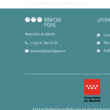
¿DUD
Atención al cliente
Com
Pre
(+34) 91 304 33 03
Polí
atencion@marcialpons.es
Esta actividad ha recibido una ayuda para la mode