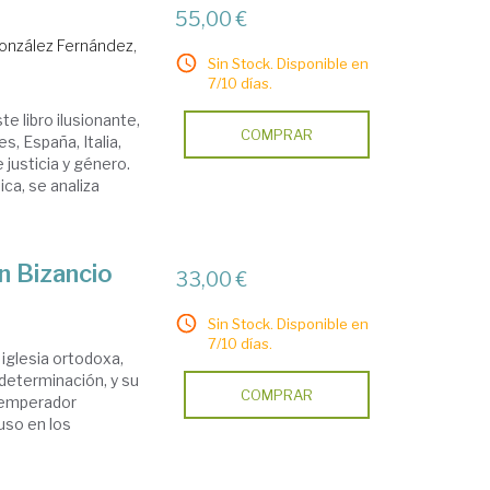
55,00 €
onzález Fernández,
Sin Stock. Disponible en
7/10 días.
e libro ilusionante,
COMPRAR
, España, Italia,
 justicia y género.
ica, se analiza
n Bizancio
33,00 €
Sin Stock. Disponible en
7/10 días.
 iglesia ortodoxa,
 determinación, y su
COMPRAR
l emperador
luso en los