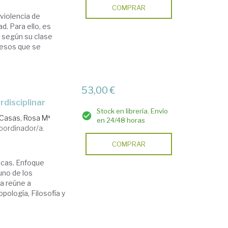
COMPRAR
 violencia de
. Para ello, es
r según su clase
cesos que se
53,00 €
rdisciplinar
Stock en librería. Envío
 Casas, Rosa Mª
en 24/48 horas
oordinador/a.
COMPRAR
licas. Enfoque
 uno de los
a reúne a
pología, Filosofía y