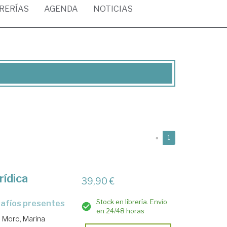
BRERÍAS
AGENDA
NOTICIAS
(current)
«
1
rídica
39,90 €
Stock en librería. Envío
safíos presentes
en 24/48 horas
n Moro, Marina