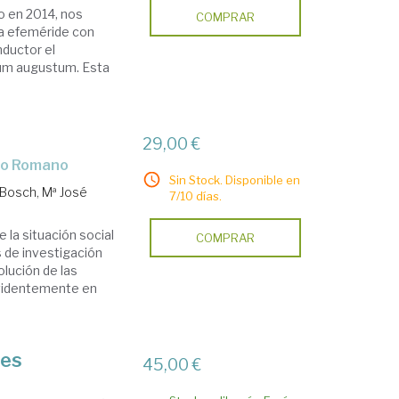
o en 2014, nos
COMPRAR
a efeméride con
nductor el
ulum augustum. Esta
29,00 €
cho Romano
Sin Stock. Disponible en
Bosch, Mª José
7/10 días.
e la situación social
COMPRAR
s de investigación
lución de las
evidentemente en
des
45,00 €