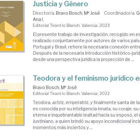
Justicia y Género
Director/a.
Bravo Bosch, Mª José
Coordinador/a.
G
Ana I.
Editorial Tirant lo Blanch. Valencia, 2023
El presente trabajo de investigación, recogido en est
realizado conjuntamente por autores de varios países
Portugal y Brasil, refiere la necesaria conexión entre
Después de la necesaria introducción histórico-juríd
desde una perspectiva jurídica la proyección de ...
Teodora y el feminismo jurídico e
Bravo Bosch, Mª José
Editorial Tirant lo Blanch. Valencia, 2022
Teodora, actriz, emperatriz, y finalmente santa de la
es conocida por su inteligencia innata, su coraje, su
eterna e inquebrantable lealtad hacia su esposo, e
Justiniano, a quien brindó su apoyo incondicional inc
momentos más inciertos y ...