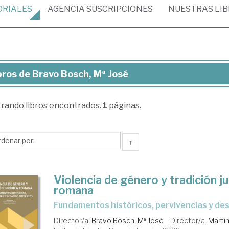
ORIALES
AGENCIA
SUSCRIPCIONES
NUESTRAS
LI
bros de Bravo Bosch, Mª José
ros
trando
libros encontrados.
1
páginas.
avo
sch,
↑
sé
Violencia de género y tradición ju
romana
fundamentos históricos, pervivencias y de
Director/a.
Bravo Bosch, Mª José
Director/a.
Martí