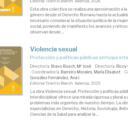
Editorial Tirant lo Blanch. Valencia, 2026
Esta obra colectiva se realiza una aproximación a la
género desde el Derecho Romano hasta la actualidad
necesario considerar la situación jurídica de la muje
social, poniendo de manifiesto los avances y retro
observan desde ...
Violencia sexual
Protección y políticas públicas enfoque inte
Director/a.
Bravo Bosch, Mª José
Director/a.
Ricoy
Coordinador/a.
Barreiro Morales, María Elisabet
C
González Fernández, Ana I.
Editorial Tirant lo Blanch. Valencia, 2025
La obra Violencia sexual. Protección y políticas púb
interdisciplinar ofrece una mirada rigurosa y plural a
problemas más urgentes de nuestro tiempo. La obr
especialistas en Derecho, Historia, Sociología, Antro
Ciencias de la Salud para analizar la ...