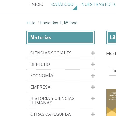
(CURRENT)
INICIO
CATÁLOGO
NUESTRAS
EDIT
Inicio
Bravo Bosch, Mª José
Materias
Li
Lib
de
CIENCIAS SOCIALES
Mos
Br
Bo
DERECHO
Mª
ECONOMÍA
Jo
EMPRESA
HISTORIA Y CIENCIAS
HUMANAS
OTRAS CATEGORÍAS