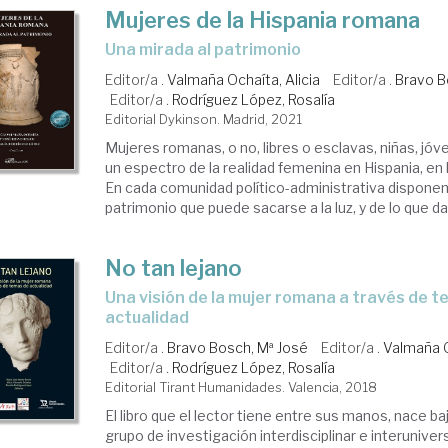
Mujeres de la Hispania romana
una mirada al patrimonio
Editor/a .
Valmaña Ochaíta, Alicia
Editor/a .
Bravo B
Editor/a .
Rodríguez López, Rosalía
Editorial Dykinson. Madrid, 2021
Mujeres romanas, o no, libres o esclavas, niñas, jóv
un espectro de la realidad femenina en Hispania, en 
En cada comunidad político-administrativa dispone
patrimonio que puede sacarse a la luz, y de lo que da
No tan lejano
una visión de la mujer romana a través de temas de
actualidad
Editor/a .
Bravo Bosch, Mª José
Editor/a .
Valmaña O
Editor/a .
Rodríguez López, Rosalía
Editorial Tirant Humanidades. Valencia, 2018
El libro que el lector tiene entre sus manos, nace ba
grupo de investigación interdisciplinar e interuniver