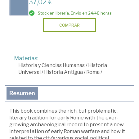
37,02 €
Stock en librería. Envío en 24/48 horas
COMPRAR
Materias:
Historia y Ciencias Humanas
/
Historia
Universal
/
Historia Antigua
/
Roma
/
Resumen
This book combines the rich, but problematic,
literary tradition for early Rome with the ever-
growing archaeological record to present a new
interpretation of early Roman warfare and how it
related to the city's various social, political,