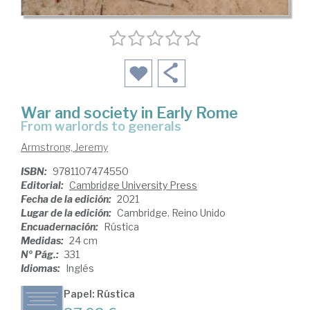
War and society in Early Rome
from warlords to generals
Armstrong, Jeremy
ISBN:
9781107474550
Editorial:
Cambridge University Press
Fecha de la edición:
2021
Lugar de la edición:
Cambridge. Reino Unido
Encuadernación:
Rústica
Medidas:
24 cm
Nº Pág.:
331
Idiomas:
Inglés
Papel: Rústica