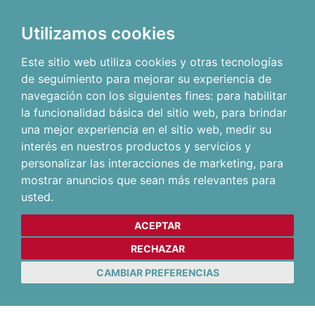
Utilizamos cookies
Este sitio web utiliza cookies y otras tecnologías
de seguimiento para mejorar su experiencia de
navegación con los siguientes fines:
para habilitar
la funcionalidad básica del sitio web
,
para brindar
una mejor experiencia en el sitio web
,
medir su
interés en nuestros productos y servicios y
personalizar las interacciones de marketing
,
para
mostrar anuncios que sean más relevantes para
usted
.
ACEPTAR
RECHAZAR
CAMBIAR PREFERENCIAS