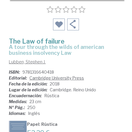
The Law of failure
a tour through the wilds of american
business insolvency Law
Lubben, Stephen J.
ISBN:
9781316640418
Editorial:
Cambridge University Press
Fecha de la edición:
2018
Lugar de la edición:
Cambridge. Reino Unido
Encuadernación:
Rústica
Medidas:
23 cm
Nº Pág.:
250
Idiomas:
Inglés
Papel: Rústica