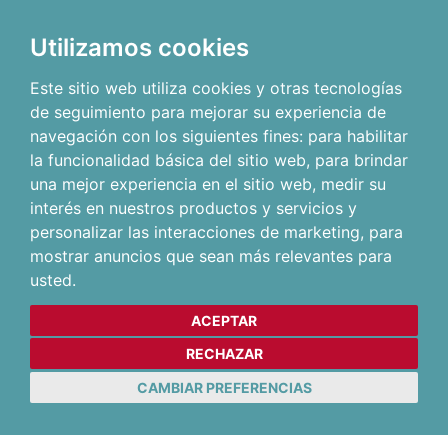
Utilizamos cookies
Este sitio web utiliza cookies y otras tecnologías
de seguimiento para mejorar su experiencia de
navegación con los siguientes fines:
para habilitar
la funcionalidad básica del sitio web
,
para brindar
una mejor experiencia en el sitio web
,
medir su
interés en nuestros productos y servicios y
personalizar las interacciones de marketing
,
para
mostrar anuncios que sean más relevantes para
usted
.
ACEPTAR
RECHAZAR
CAMBIAR PREFERENCIAS