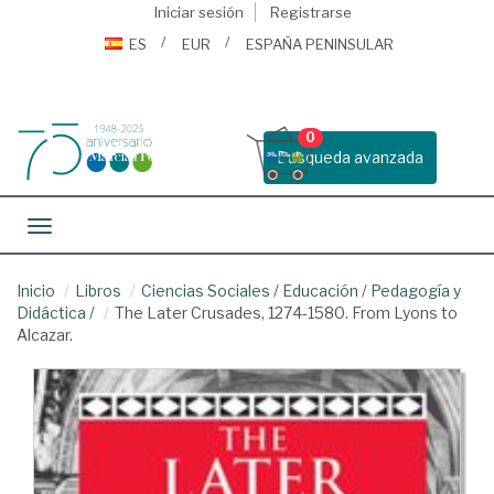
Iniciar sesión
Registrarse
ES
EUR
ESPAÑA PENINSULAR
0
Busqueda avanzada
Toggle navigation
Inicio
Libros
Ciencias Sociales
/
Educación
/
Pedagogía y
Didáctica
/
The Later Crusades, 1274-1580. From Lyons to
Alcazar.