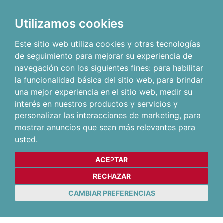
Utilizamos cookies
Este sitio web utiliza cookies y otras tecnologías
de seguimiento para mejorar su experiencia de
navegación con los siguientes fines:
para habilitar
la funcionalidad básica del sitio web
,
para brindar
una mejor experiencia en el sitio web
,
medir su
interés en nuestros productos y servicios y
personalizar las interacciones de marketing
,
para
mostrar anuncios que sean más relevantes para
usted
.
ACEPTAR
RECHAZAR
CAMBIAR PREFERENCIAS