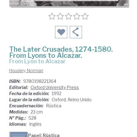
The Later Crusades, 1274-1580.
From Lyons to Alcazar.
from Lyon to Alcazar
Housley, Norman
ISBN:
9780198221364
Editorial:
Oxford University Press
Fecha de la edición:
1992
Lugar de la edición:
Oxford. Reino Unido
Encuadernación:
Rústica
Medidas:
23 cm
Nº Pág.:
528
Idiomas:
Inglés
Papel: Rústica