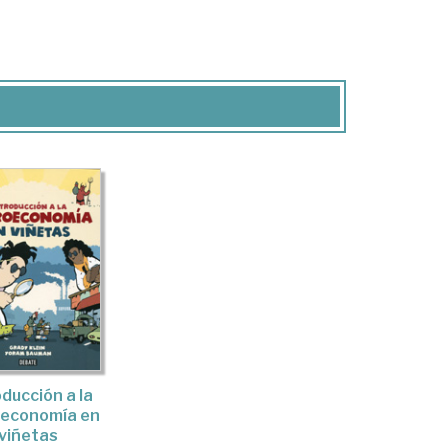
oducción a la
oeconomía en
viñetas