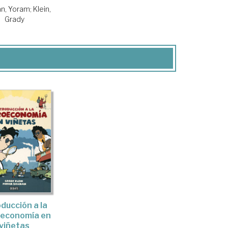
n, Yoram
;
Klein,
Grady
oducción a la
oeconomía en
viñetas