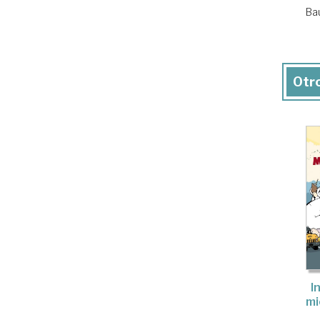
Ba
Otro
I
mi