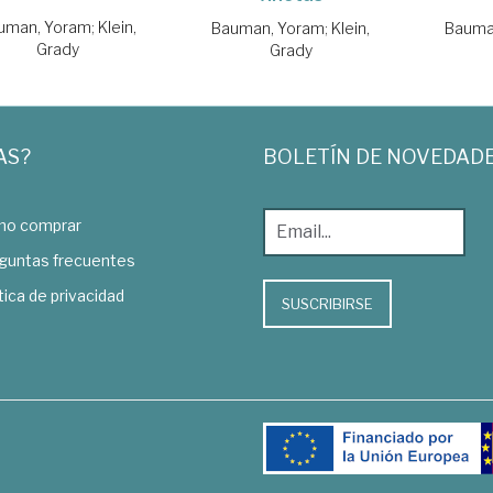
uman, Yoram
;
Klein,
Bauman, Yoram
;
Klein,
Bauma
Grady
Grady
AS?
BOLETÍN DE NOVEDAD
o comprar
guntas frecuentes
tica de privacidad
SUSCRIBIRSE