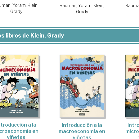
uman, Yoram
;
Klein,
Bauman, Yoram
;
Klein,
Bauma
Grady
Grady
s libros de Klein, Grady
ntroducción a la
Introducción a la
Intr
croeconomía en
macroeconomía en
micr
viñetas
viñetas