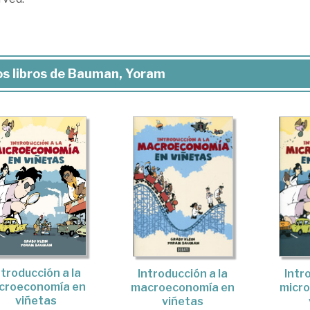
s libros de Bauman, Yoram
ntroducción a la
Introducción a la
Intr
croeconomía en
macroeconomía en
micr
viñetas
viñetas