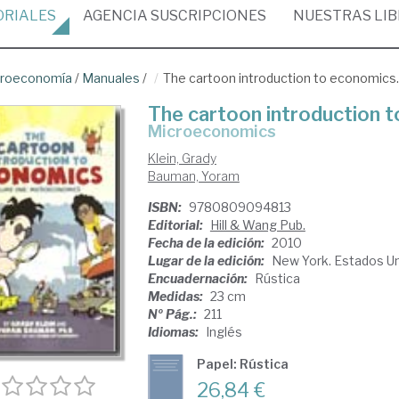
ORIALES
AGENCIA
SUSCRIPCIONES
NUESTRAS
LI
croeconomía
/
Manuales
/
The cartoon introduction to economics. 
The cartoon introduction to
Microeconomics
Klein, Grady
Bauman, Yoram
ISBN:
9780809094813
Editorial:
Hill & Wang Pub.
Fecha de la edición:
2010
Lugar de la edición:
New York. Estados U
Encuadernación:
Rústica
Medidas:
23 cm
Nº Pág.:
211
Idiomas:
Inglés
Papel: Rústica
26,84 €