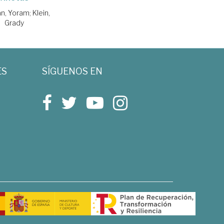
n, Yoram
;
Klein,
Grady
ES
SÍGUENOS EN