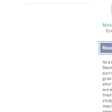
Mate
Ec
Res
As a 
Bauma
surro
grain
shor
are a
their
study
may s
rese