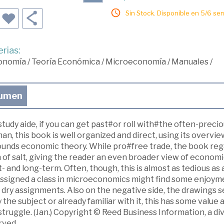
Sin Stock. Disponible en 5/6 se
rias:
onomía
/
Teoría Económica
/
Microeconomía
/
Manuales
/
umen
study aide, if you can get past#or roll with#the often-prec
n, this book is well organized and direct, using its overvi
unds economic theory. While pro#free trade, the book regar
 of salt, giving the reader an even broader view of economi
t- and long-term. Often, though, this is almost as tedious
ssigned a class in microeconomics might find some enjoymen
 dry assignments. Also on the negative side, the drawings s
 the subject or already familiar with it, this has some value 
truggle. (Jan.) Copyright © Reed Business Information, a divi
rved.