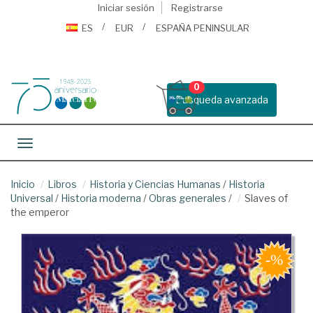
Iniciar sesión
Registrarse
ES
EUR
ESPAÑA PENINSULAR
0
Busqueda avanzada
Toggle navigation
Inicio
Libros
Historia y Ciencias Humanas
/
Historia
Universal
/
Historia moderna
/
Obras generales
/
Slaves of
the emperor