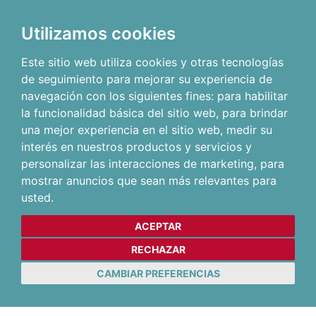
Utilizamos cookies
Este sitio web utiliza cookies y otras tecnologías
de seguimiento para mejorar su experiencia de
navegación con los siguientes fines:
para habilitar
la funcionalidad básica del sitio web
,
para brindar
una mejor experiencia en el sitio web
,
medir su
interés en nuestros productos y servicios y
personalizar las interacciones de marketing
,
para
mostrar anuncios que sean más relevantes para
usted
.
ACEPTAR
RECHAZAR
CAMBIAR PREFERENCIAS