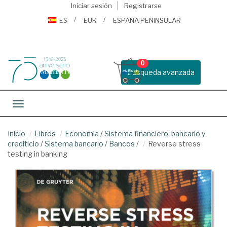
Iniciar sesión
Registrarse
ES
EUR
ESPAÑA PENINSULAR
0
Busqueda avanzada
Toggle navigation
Inicio
Libros
Economía
/
Sistema financiero, bancario y
crediticio
/
Sistema bancario
/
Bancos
/
Reverse stress
testing in banking