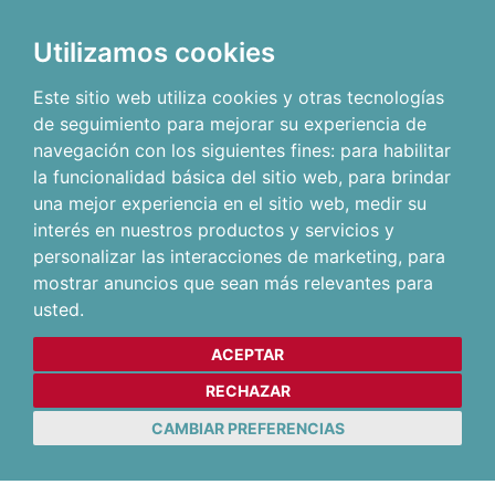
Utilizamos cookies
Este sitio web utiliza cookies y otras tecnologías
de seguimiento para mejorar su experiencia de
navegación con los siguientes fines:
para habilitar
la funcionalidad básica del sitio web
,
para brindar
una mejor experiencia en el sitio web
,
medir su
interés en nuestros productos y servicios y
personalizar las interacciones de marketing
,
para
mostrar anuncios que sean más relevantes para
usted
.
ACEPTAR
RECHAZAR
CAMBIAR PREFERENCIAS