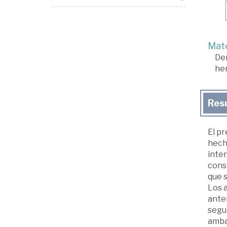
Mate
De
he
Res
El pr
hecho
inter
const
que s
Los 
anter
segun
amba