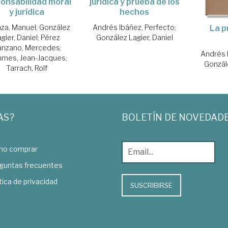
onsabilidad moral
jurídica y prueba de los
y jurídica
hechos
nza, Manuel
;
González
Andrés Ibáñez, Perfecto
;
La p
gier, Daniel
;
Pérez
González Lagier, Daniel
nzano, Mercedes
;
Andrés 
mes, Jean-Jacques
;
Gonzále
Tarrach, Rolf
AS?
BOLETÍN DE NOVEDAD
o comprar
guntas frecuentes
tica de privacidad
SUSCRIBIRSE