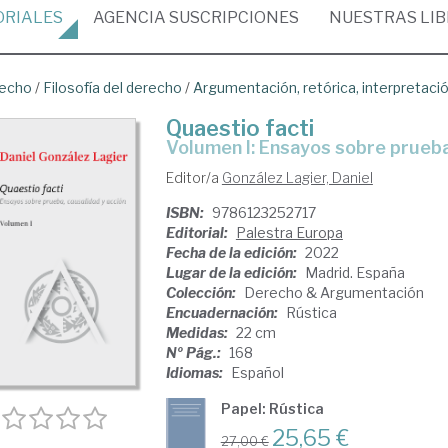
ORIALES
AGENCIA
SUSCRIPCIONES
NUESTRAS
LI
recho
/
Filosofía del derecho
/
Argumentación, retórica, interpretaci
Quaestio facti
Volumen I: Ensayos sobre prueba
Editor/a
González Lagier, Daniel
ISBN:
9786123252717
Editorial:
Palestra Europa
Fecha de la edición:
2022
Lugar de la edición:
Madrid. España
Colección:
Derecho & Argumentación
Encuadernación:
Rústica
Medidas:
22 cm
Nº Pág.:
168
Idiomas:
Español
Papel: Rústica
25,65 €
27,00 €