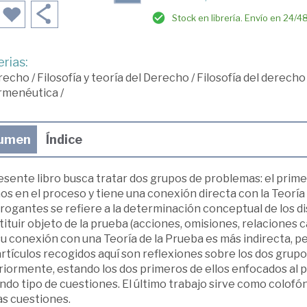
Stock en librería. Envío en 24/4
rias:
recho
/
Filosofía y teoría del Derecho
/
Filosofía del derecho
rmenéutica
/
umen
Índice
esente libro busca tratar dos grupos de problemas: el prim
s en el proceso y tiene una conexión directa con la Teoría
rogantes se refiere a la determinación conceptual de los d
ituir objeto de la prueba (acciones, omisiones, relaciones 
u conexión con una Teoría de la Prueba es más indirecta, p
artículos recogidos aquí son reflexiones sobre los dos gr
iormente, estando los dos primeros de ellos enfocados al pr
do tipo de cuestiones. El último trabajo sirve como colofó
s cuestiones.