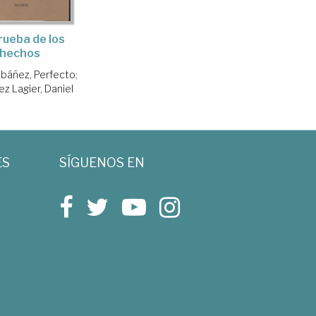
rueba de los
hechos
Ibáñez, Perfecto
;
z Lagier, Daniel
ES
SÍGUENOS EN