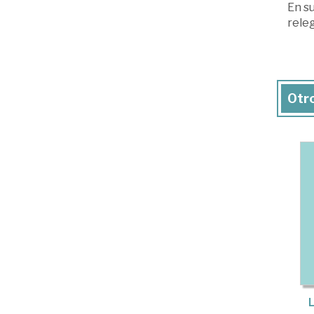
En s
releg
Otro
L