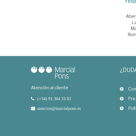
resp
Atie
La
Ma
Rom
¿DUD
Atención al cliente
Com
Pre
(+34) 91 304 33 03
Polí
atencion@marcialpons.es